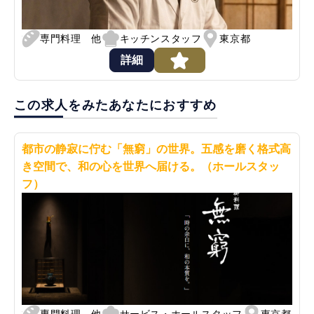
専門料理 他
キッチンスタッフ
東京都
詳細
この求人をみたあなたにおすすめ
都市の静寂に佇む「無窮」の世界。五感を磨く格式高
き空間で、和の心を世界へ届ける。（ホールスタッ
フ）