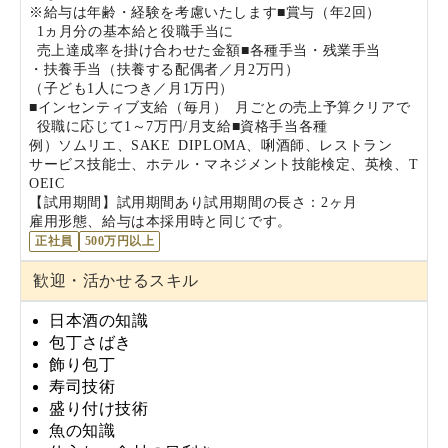
※給与は年齢・経験を考慮いたします
■賞与（年2回）
1ヵ月分の基本給と役職手当に
売上達成率を掛け合わせた金額
■各種手当
・残業手当
・扶養手当
（扶養する配偶者／月2万円）
（子ども1人につき／月1万円）
■インセンティブ支給（毎月）
月ごとの売上予算クリアで
役職に応じて1～7万円/月支給
■資格手当各種
例）ソムリエ、SAKE DIPLOMA、唎酒師、レストラン
サービス技能士、ホテル・マネジメント技能検定、英検、T
OEIC
【試用期間】試用期間あり
試用期間の長さ：2ヶ月
雇用形態、給与は本採用時と同じです。
正社員
500万円以上
歓迎・活かせるスキル
日本酒の知識
包丁さばき︎
飾り包丁
寿司技術
盛り付け技術
魚の知識