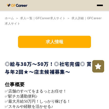
ホーム
＞
求人一覧｜GFCareer求人サイト
＞
求人詳細｜GFCareer
求人サイト
求人情報
◎給与38万～50万！◎社宅完備◎ 賞
与年2回★～店主候補募集～
仕事概要
✅店舗のすべてをまるっとお任せ！
✅駅チカ通勤便利♪
✅最大月給50万円！しっかり稼げる！
✅スキルや経験を活かせる♪