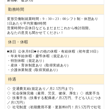
新宿駅 徒歩5分
勤務時間
変形労働制
就業時間：9：30～23：00
シフト制・休憩あり
1日あたり平均実働8時間
営業時間や店休日などもまだまだこれから検討段階。
あなたの意見も聞かせてください！
休日・休暇
■休日
公休月8日
■その他の休暇
・有給休暇（初年度10日）
・年末年始休暇
・慶弔休暇（規定あり）
・特別休暇（規定あり）
・産休・育休制度あり (取得実績あり)
・介護休業制度 (取得実績あり)
待遇
◇ 交通費支給(規定あり／月2.5万円まで)
◇ 社会保険完備（雇用、労災、健保、厚生）
◇ 残業手当
◇ 扶養手当（扶養する配偶者／月2万円、子ども1人につき
／月1万円）
◇ 社宅制度（初期費用不要・更新料0円！月5.5万円で社宅