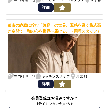
専門料理 他
サービス・ホールスタッフ
東京都
詳細
都市の静寂に佇む「無窮」の世界。五感を磨く格式高
き空間で、和の心を世界へ届ける。（調理スタッフ）
専門料理 他
キッチンスタッフ
東京都
詳細
会員登録はお済みですか？
1分でカンタン会員登録