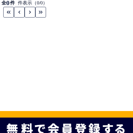
0
全
件
件表示（0/0）