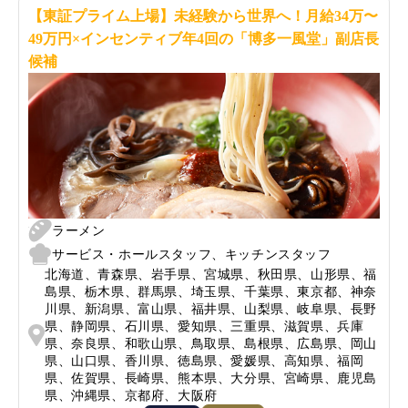
【東証プライム上場】未経験から世界へ！月給34万〜
49万円×インセンティブ年4回の「博多一風堂」副店長
候補
ラーメン
サービス・ホールスタッフ、キッチンスタッフ
北海道、青森県、岩手県、宮城県、秋田県、山形県、福
島県、栃木県、群馬県、埼玉県、千葉県、東京都、神奈
川県、新潟県、富山県、福井県、山梨県、岐阜県、長野
県、静岡県、石川県、愛知県、三重県、滋賀県、兵庫
県、奈良県、和歌山県、鳥取県、島根県、広島県、岡山
県、山口県、香川県、徳島県、愛媛県、高知県、福岡
県、佐賀県、長崎県、熊本県、大分県、宮崎県、鹿児島
県、沖縄県、京都府、大阪府