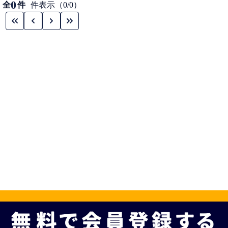
0
全
件
件表示（0/0）