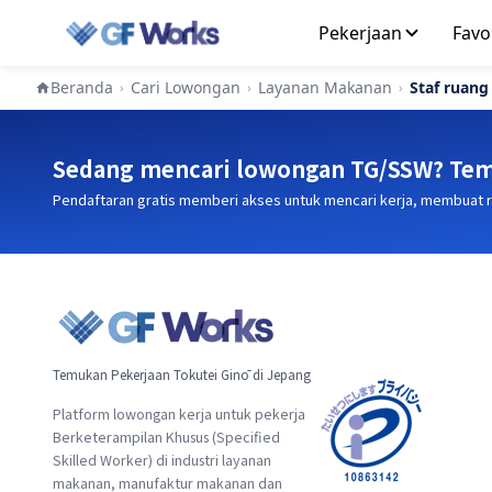
Pekerjaan
Favo
Beranda
Cari Lowongan
Layanan Makanan
Staf ruang
›
›
›
Sedang mencari lowongan TG/SSW? Tem
Pendaftaran gratis memberi akses untuk mencari kerja, membuat
Temukan Pekerjaan Tokutei Ginō di Jepang
Platform lowongan kerja untuk pekerja
Berketerampilan Khusus (Specified
Skilled Worker) di industri layanan
makanan, manufaktur makanan dan