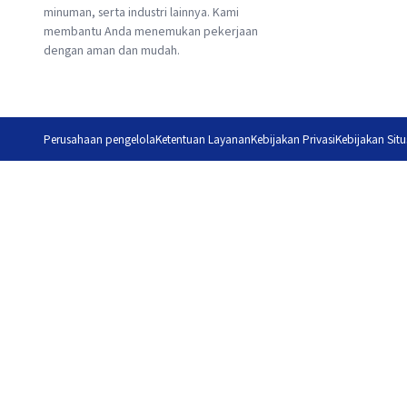
minuman, serta industri lainnya. Kami
membantu Anda menemukan pekerjaan
dengan aman dan mudah.
Perusahaan pengelola
Ketentuan Layanan
Kebijakan Privasi
Kebijakan Situ