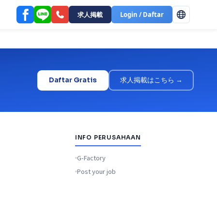
求人掲載
Login / Daftar
Daftar Gratis
求人掲載はこちら →
INFO PERUSAHAAN
G-Factory
Post your job