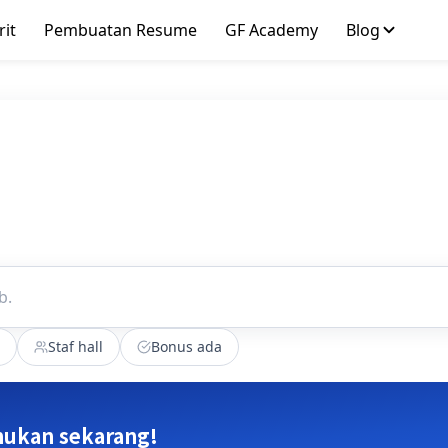
rit
Pembuatan Resume
GF Academy
Blog
Staf hall
Bonus ada
ukan sekarang!