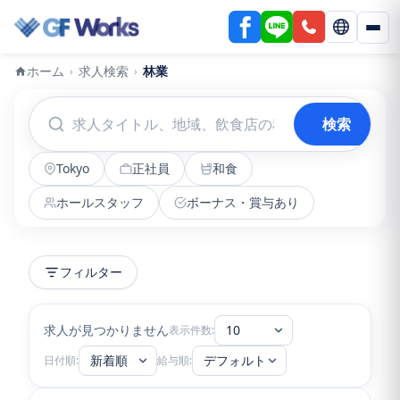
ホーム
求人検索
林業
›
›
検索
Tokyo
正社員
和食
ホールスタッフ
ボーナス・賞与あり
フィルター
求人が見つかりません
10
表示件数:
新着順
デフォルト
日付順:
給与順: