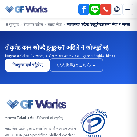
गृहपृष्ठ
रोजगार खोज
खाद्य सेवा
जापानका स्टेक रेस्टुरेन्टहरूमा सेवा र भान्सा
›
›
›
तोकुतेइ काम खोज्दै हुनुहुन्छ? अहिले नै खोज्नुहोस्!
निःशुल्क दर्ताले जागिर खोज्न, बायोडाटा बनाउन र सहयोग प्राप्त गर्न सुविधा दिन्छ।
निःशुल्क दर्ता गर्नुहोस्
求人掲載はこちら →
जापानमा Tokutei Ginō रोजगारी खोज्नुहोस्
खाद्य सेवा उद्योग, खाद्य तथा पेय पदार्थ उत्पादन उद्योग
तथा अन्य क्षेत्रका Specified Skilled Worker