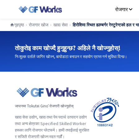
रोजगार
गृहपृष्ठ
रोजगार खोज
खाद्य सेवा
हिरोशिमा स्थित ह्याम्बर्गर रेस्टुरेन्टको हल र भ
›
›
›
तोकुतेइ काम खोज्दै हुनुहुन्छ? अहिले नै खोज्नुहोस्!
निःशुल्क दर्ताले जागिर खोज्न, बायोडाटा बनाउन र सहयोग प्राप्त गर्न सुविधा दिन्छ।
जापानमा Tokutei Ginō रोजगारी खोज्नुहोस्
खाद्य सेवा उद्योग, खाद्य तथा पेय पदार्थ उत्पादन उद्योग
तथा अन्य क्षेत्रका Specified Skilled Worker
हरूका लागि रोजगार प्लेटफर्म। हामी तपाईंलाई सुरक्षित
र सजिलै रोजगारी खोज्न मद्दत गर्छौं।