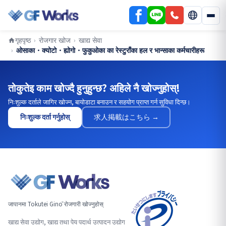
गृहपृष्ठ
रोजगार खोज
खाद्य सेवा
›
›
ओसाका・क्योटो・ह्योगो・फुकुओका का रेस्टुराँका हल र भान्साका कर्मचारीहरू
›
तोकुतेइ काम खोज्दै हुनुहुन्छ? अहिले नै खोज्नुहोस्!
निःशुल्क दर्ताले जागिर खोज्न, बायोडाटा बनाउन र सहयोग प्राप्त गर्न सुविधा दिन्छ।
निःशुल्क दर्ता गर्नुहोस्
求人掲載はこちら →
जापानमा Tokutei Ginō रोजगारी खोज्नुहोस्
खाद्य सेवा उद्योग, खाद्य तथा पेय पदार्थ उत्पादन उद्योग