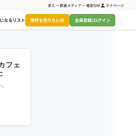
求人
飲食メディア
格安SIM
マイページ
になるリスト
物件を売りたい方
会員登録/ログイン
カフェ
た
い。