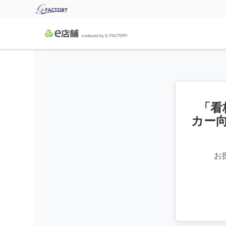
「看
カー
お