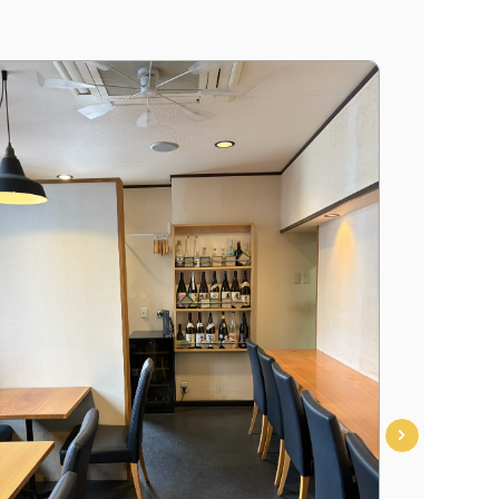
スケルトン
【20年
エリア☆
中央線 
家賃：
￥3
35
面積：