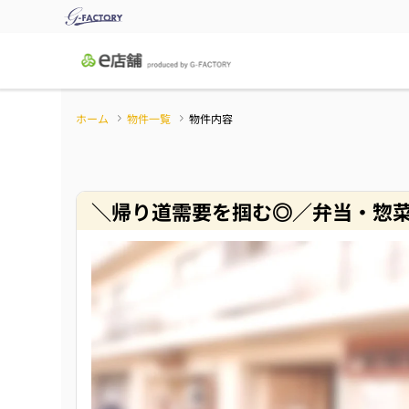
ホーム
物件一覧
物件内容
＼帰り道需要を掴む◎／弁当・惣