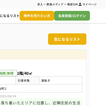
求人
飲食メディア
格安SIM
マイページ
になるリスト
物件を売りたい方
会員登録/ログイン
気になるリスト
1階/40㎡
階数/面積
引渡状態
居抜き
台町2
26/08/04
る落ち着いたエリアに位置し、近隣住民の生活