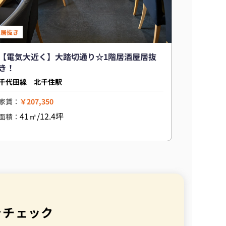
居抜き
【電気大近く】大踏切通り☆1階居酒屋居抜
き！
千代田線 北千住駅
家賃：
￥207,350
41㎡/12.4坪
面積：
をチェック