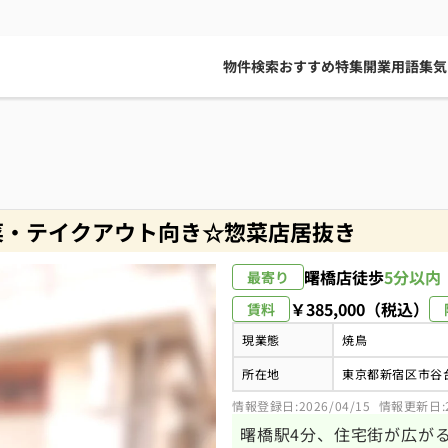
物件検索
おすすめ特集
開業用語集
気
菜・テイクアウト向き☆惣菜店居抜き
曙橋店
徒歩
5分以内
最寄り
￥385,000（税込）
賃料
現業態
焼鳥
所在地
東京都新宿区市谷
情報登録日:2026/04/15
情報更新日:20
曙橋駅4分、住宅街が広が