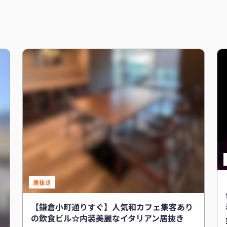
居抜き
【鎌倉小町通りすぐ】人気和カフェ集客あり
の飲食ビル☆内装美麗なイタリアン居抜き