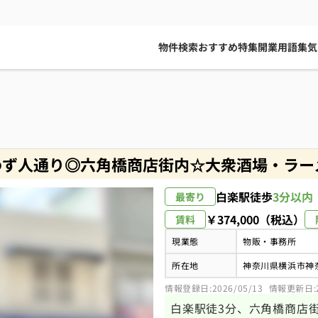
物件検索
おすすめ特集
開業用語集
気
わず人通り◎六角橋商店街内☆大衆酒場・ラー
白楽駅
徒歩
3分以内
最寄り
￥374,000（税込）
賃料
現業態
物販・事務所
所在地
神奈川県横浜市神
情報登録日:2026/05/13
情報更新日:20
白楽駅徒3分、六角橋商店