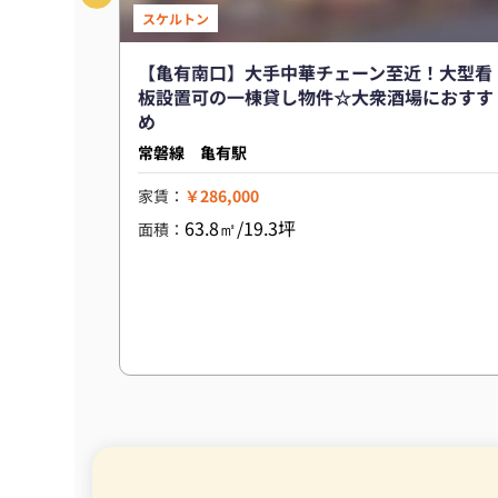
スケルトン
【亀有南口】大手中華チェーン至近！大型看
板設置可の一棟貸し物件☆大衆酒場におすす
め
常磐線 亀有駅
家賃：
￥286,000
63.8㎡/19.3坪
面積：