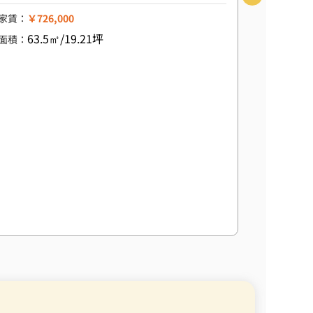
家賃：
￥726,000
63.5㎡/19.21坪
面積：
スケルトン
【駒込・
視認性◎
山手線 
家賃：
￥3
60
面積：