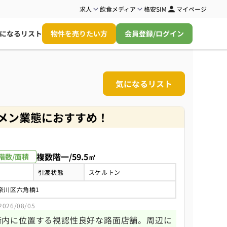
求人
飲食メディア
格安SIM
マイページ
になるリスト
物件を売りたい方
会員登録/ログイン
気になるリスト
メン業態におすすめ！
複数階一/59.5㎡
階数/面積
引渡状態
スケルトン
奈川区六角橋1
26/08/05
街内に位置する視認性良好な路面店舗。周辺に