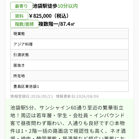
池袋駅
徒歩
10分以内
最寄り
￥825,000（税込）
賃料
複数階一/87.4㎡
階数/面積
現業態
アジア料理
引渡状態
居抜き
所在地
豊島区東池袋1
情報登録日:2026/05/21
情報更新日:2026/08/06
池袋駅5分、サンシャイン60通り至近の繁華街立
地！周辺は若年層・学生・会社員・インバウンド
客で昼夜問わず賑わい、人通りも良好です◎本物
件は1・2階一括の路面店で視認性も高く、ネオ酒
場・焼肉・韓国業態・居酒屋など幅広い業態にお