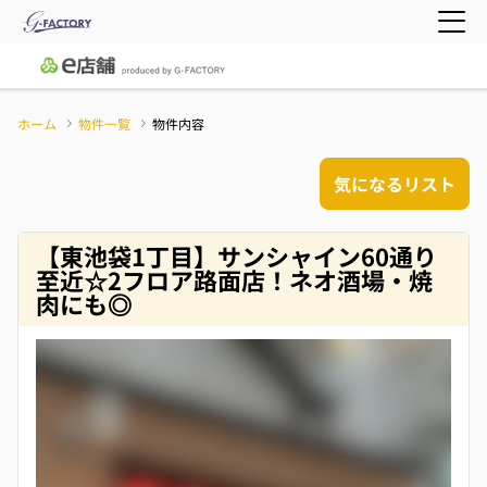
ホーム
物件一覧
物件内容
気になるリスト
【東池袋1丁目】サンシャイン60通り
至近☆2フロア路面店！ネオ酒場・焼
肉にも◎