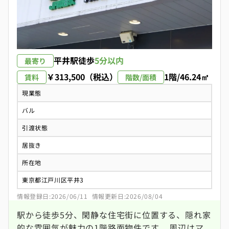
平井駅
徒歩
5分以内
最寄り
￥313,500（税込）
1階/46.24㎡
賃料
階数/面積
現業態
バル
引渡状態
居抜き
所在地
東京都江戸川区平井3
情報登録日:2026/06/11
情報更新日:2026/08/04
駅から徒歩5分、閑静な住宅街に位置する、隠れ家
的な雰囲気が魅力の1階路面物件です。 周辺はマ