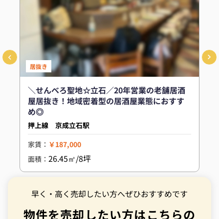
居抜き
＼せんべろ聖地☆立石／20年営業の老舗居酒
屋居抜き！地域密着型の居酒屋業態におすす
め◎
押上線 京成立石駅
家賃：
￥187,000
26.45㎡/8坪
面積：
早く・高く売却したい方へぜひおすすめです
物件を売却したい方はこちらの