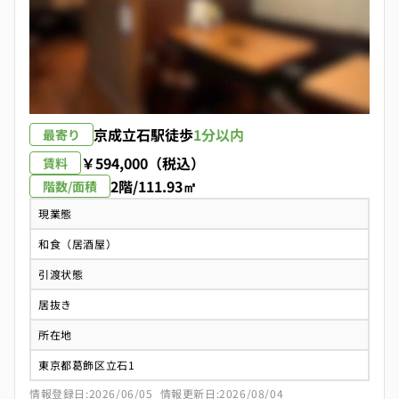
京成立石駅
徒歩
1分以内
最寄り
￥594,000（税込）
賃料
2階/111.93㎡
階数/面積
現業態
和食（居酒屋）
引渡状態
居抜き
所在地
東京都葛飾区立石1
情報登録日:2026/06/05
情報更新日:2026/08/04