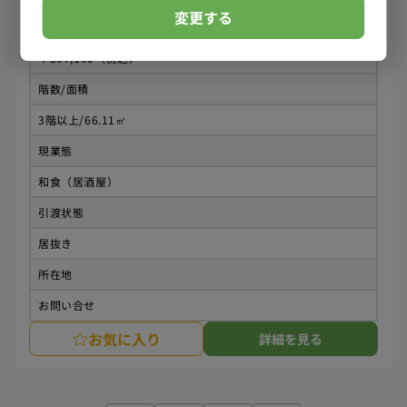
変更する
賃料
￥507,100（税込）
階数/面積
3階以上/66.11㎡
現業態
和食（居酒屋）
引渡状態
居抜き
所在地
お問い合せ
お気に入り
詳細を見る