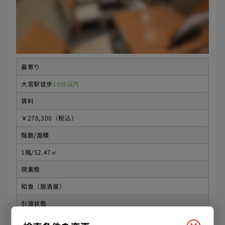
最寄り
大宮駅
徒歩
10分以内
賃料
￥278,300（税込）
階数/面積
1階/52.47㎡
現業態
和食（居酒屋）
引渡状態
居抜き