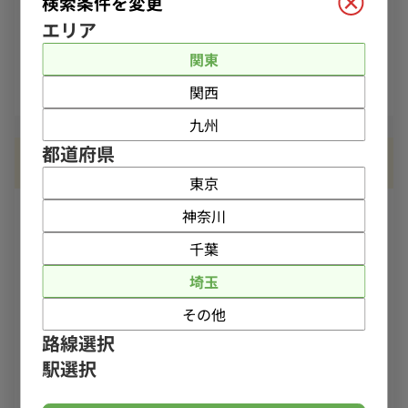
検索条件を変更
所在地
エリア
お問い合せ
関東
お気に入り
詳細を見る
関西
九州
都道府県
【新越谷×南越谷W動線】駅近3階／夜需要狙い撃ち
◎焼き鳥居抜き
東京
神奈川
千葉
埼玉
その他
路線選択
駅選択
最寄り
南越谷駅
徒歩
3分以内