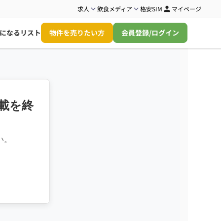
求人
飲食メディア
格安SIM
マイページ
になるリスト
物件を売りたい方
会員登録/ログイン
載を終
い。