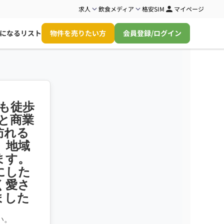
求人
飲食メディア
格安SIM
マイページ
になるリスト
物件を売りたい方
会員登録/ログイン
も徒歩
と商業
訪れる
、地域
ます。
にした
く愛さ
ました
い。