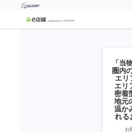
「当
圏内
エリ
エリ
密着
地元
温か
れる
お