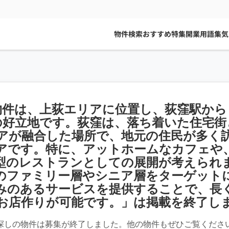
物件検索
おすすめ特集
開業用語集
気
物件は、上荻エリアに位置し、荻窪駅から
の好立地です。荻窪は、落ち着いた住宅街
アが融合した場所で、地元の住民が多く
アです。特に、アットホームなカフェや
型のレストランとしての展開が考えられ
のファミリー層やシニア層をターゲット
みのあるサービスを提供することで、長
お店作りが可能です。」は掲載を終了し
探しの物件は募集が終了しました。他の物件もぜひご覧くださ