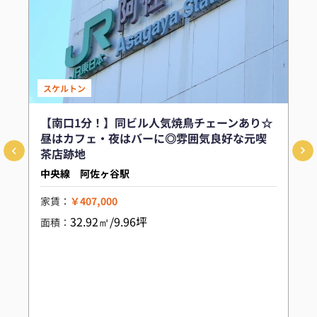
スケルトン
【南口1分！】同ビル人気焼鳥チェーンあり☆
昼はカフェ・夜はバーに◎雰囲気良好な元喫
茶店跡地
中央線 阿佐ヶ谷駅
家賃：
￥407,000
32.92㎡/9.96坪
面積：