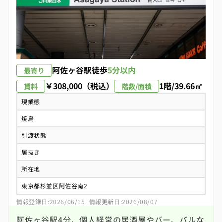
阿佐ヶ谷駅
徒歩
5分以内
最寄り
￥308,000（税込）
1階/39.66㎡
賃料
階数/面積
現業態
焼鳥
引渡状態
居抜き
所在地
東京都杉並区阿佐谷南2
情報登録日:2026/06/15
情報更新日:2026/08/07
阿佐ヶ谷駅4分、個人経営の居酒屋やバー、バルな