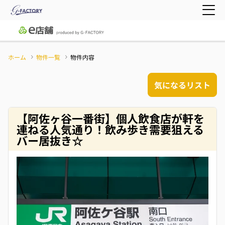
ホーム
物件一覧
物件内容
気になるリスト
【阿佐ヶ谷一番街】個人飲食店が軒を
連ねる人気通り！飲み歩き需要狙える
バー居抜き☆