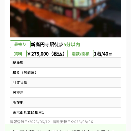
新高円寺駅
徒歩
5分以内
最寄り
￥275,000（税込）
1階/40㎡
賃料
階数/面積
現業態
和食（居酒屋）
引渡状態
居抜き
所在地
東京都杉並区梅里1
情報登録日:2026/06/12
情報更新日:2026/08/06