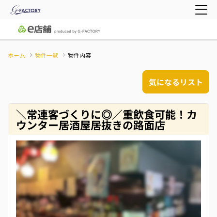
ホーム
物件一覧
物件内容
気になるリスト
＼常連客づくりに◎／重飲食可能！カ
ウンター居酒屋居抜きの路面店