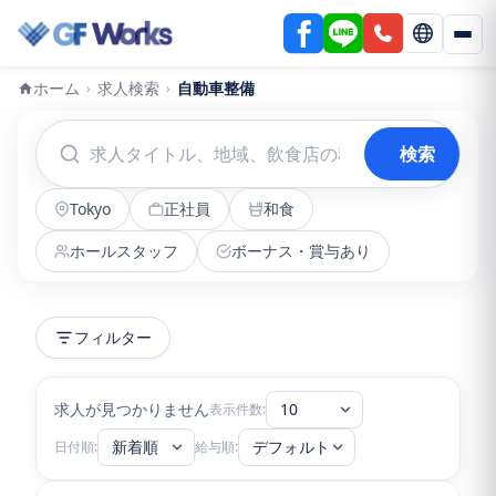
ホーム
求人検索
自動車整備
›
›
検索
Tokyo
正社員
和食
ホールスタッフ
ボーナス・賞与あり
フィルター
求人が見つかりません
10
表示件数:
新着順
デフォルト
日付順:
給与順: