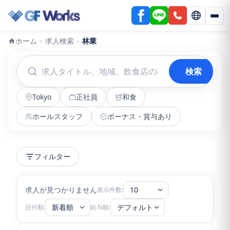
ホーム
求人検索
林業
›
›
検索
Tokyo
正社員
和食
ホールスタッフ
ボーナス・賞与あり
フィルター
求人が見つかりません
10
表示件数:
新着順
デフォルト
日付順:
給与順: