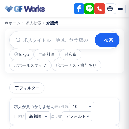
ホーム
求人検索
介護業
›
›
検索
Tokyo
正社員
和食
ホールスタッフ
ボーナス・賞与あり
フィルター
求人が見つかりません
10
表示件数:
新着順
デフォルト
日付順:
給与順: