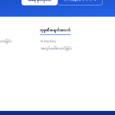
ကုမ္ပဏီအချက်အလက်
ားခြင်း
G-Factory
အလုပ်ခေါ်စာတင်ခြင်း