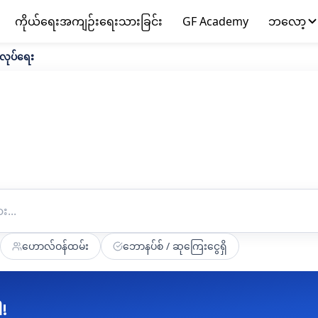
ကိုယ်ရေးအကျဉ်းရေးသားခြင်း
GF Academy
ဘလော့
လုပ်ရေး
ဟောလ်ဝန်ထမ်း
ဘောနပ်စ် / ဆုကြေးငွေရှိ
ါ!