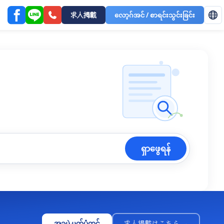
求人掲載
လော့ဂ်အင် / စာရင်းသွင်းခြင်း
ရှာဖွေရန်
အခမဲ့ မှတ်ပုံတင်
求人掲載はこちら →