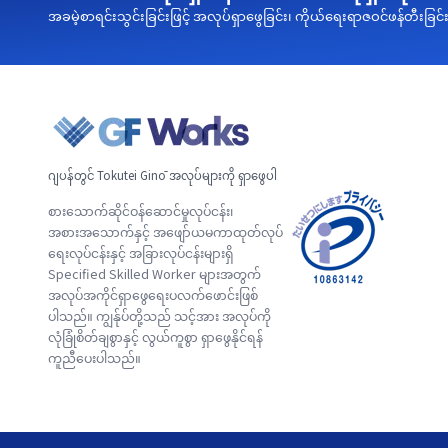
အခမဲ့စာရင်းသွင်းခြင်းဖြင့် အလုပ်ရှာဖွေခြင်း၊ ကိုယ်ရေးရာဇဝင်ဖန်တီးခြင်
ဂျပန်တွင် Tokutei Ginō အလုပ်များကို ရှာဖွေပါ
စားသောက်ဆိုင်ဝန်ဆောင်မှုလုပ်ငန်း၊
အစားအသောက်နှင့် အဖျော်ယမကာထုတ်လုပ်
ရေးလုပ်ငန်းနှင့် အခြားလုပ်ငန်းများရှိ
Specified Skilled Worker များအတွက်
အလုပ်အကိုင်ရှာဖွေရေးပလက်ဖောင်းဖြစ်
ပါသည်။ ကျွန်ုပ်တို့သည် သင့်အား အလုပ်ကို
လုံခြုံစိတ်ချစွာနှင့် လွယ်ကူစွာ ရှာဖွေနိုင်ရန်
ကူညီပေးပါသည်။