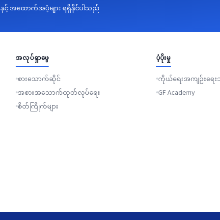
းနှင့် အထောက်အပံ့များ ရရှိနိုင်ပါသည်
အလုပ်ရှာဖွေ
ပံ့ပိုးမှု
စားသောက်ဆိုင်
ကိုယ်ရေးအကျဉ်းရေးသ
အစားအသောက်ထုတ်လုပ်ရေး
GF Academy
စိတ်ကြိုက်များ