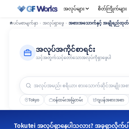
အလုပ်များ
စိတ်ကြိုက်များ
ပင်မစာမျက်နှာ
အလုပ်ရှာဖွေ
အစားအသောက်နှင့် အချိုရည်ထုတ်
›
›
အလုပ်အကိုင်စာရင်း
သင့်အတွက်သင့်တော်သောအလုပ်ကိုရှာဖွေပါ
Tokyo
ဝန်ထမ်းအမြဲတမ်း
ဂျပန်အစားအစာ
Tokutei အလုပ်ရှာနေပါသလား? အခုရှာလိုက်ပ