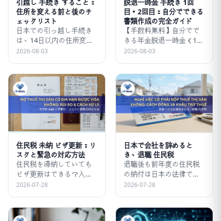
引越し 手続き すること：
脱退一時金 手続き 1回
住所を変える前と後のチ
目・2回目：自分でできる
ェックリスト
書類作成の完全ガイド
日本での引っ越し手続き
【手数料無料】自分でで
は、14日以内の住所変更
きる年金脱退一時金（1回
届け出や電気・ガス・水
目・2回目）の手続き＆書
2026-08-03
2026-08-03
道の解約・開通手続きが
類準備ガイド！帰国後に
必要です。詳しい流れや
日本の積立年金を100%受
注意点をここでチェッ
け取る方法
ク！
住民税 未納 ビザ更新：リ
日本で会社を辞めると
スクと緊急の対応方法
き、退職 住民税
住民税を滞納していても
退職後も前年度の住民税
ビザ更新はできる？入管
の納付は日本の法律で義
の公式な見解と対処法・
務付けられています。課
2026-07-28
2026-07-28
手続きの流れを今すぐチ
税の仕組みや自分で納め
ェック！
る方法、減免制度のコツ
まで詳しく解説します！