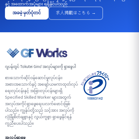
နှင့် အထောက်အပံ့များ ရရှိနိုင်ပါသည်
အခမဲ့ မှတ်ပုံတင်
求人掲載はこちら →
ဂျပန်တွင် Tokutei Ginō အလုပ်များကို ရှာဖွေပါ
စားသောက်ဆိုင်ဝန်ဆောင်မှုလုပ်ငန်း၊
အစားအသောက်နှင့် အဖျော်ယမကာထုတ်လုပ်
ရေးလုပ်ငန်းနှင့် အခြားလုပ်ငန်းများရှိ
Specified Skilled Worker များအတွက်
အလုပ်အကိုင်ရှာဖွေရေးပလက်ဖောင်းဖြစ်
ပါသည်။ ကျွန်ုပ်တို့သည် သင့်အား အလုပ်ကို
လုံခြုံစိတ်ချစွာနှင့် လွယ်ကူစွာ ရှာဖွေနိုင်ရန်
ကူညီပေးပါသည်။
အလုပ်ရှာဖွေ