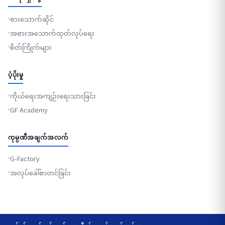
စားသောက်ဆိုင်
အစားအသောက်ထုတ်လုပ်ရေး
စိတ်ကြိုက်များ
ပံ့ပိုးမှု
ကိုယ်ရေးအကျဉ်းရေးသားခြင်း
GF Academy
ကုမ္ပဏီအချက်အလက်
G-Factory
အလုပ်ခေါ်စာတင်ခြင်း