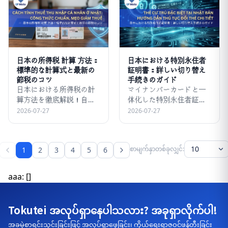
日本の所得税 計算 方法：
日本における特別永住者
標準的な計算式と最新の
証明書：詳しい切り替え
節税のコツ
手続きのガイド
日本における所得税の計
マイナンバーカードと一
算方法を徹底解説！自分
体化した特別永住者証明
の手取り給与を正確に計
書への切り替え手続きや
2026-07-27
2026-07-27
算してみましょう。詳し
必要な書類、新しいカー
くは GF Works のこちら
ドの表面の変更点を詳し
の記事をご覧ください。
くガイドします。2026年
10
စာမျက်နှာတစ်ခုလျှင်:
1
2
3
4
5
6
からの新しいルールを早
めに確認して、準備して
おきましょう。
aaa: []
Tokutei အလုပ်ရှာနေပါသလား? အခုရှာလိုက်ပါ!
အခမဲ့စာရင်းသွင်းခြင်းဖြင့် အလုပ်ရှာဖွေခြင်း၊ ကိုယ်ရေးရာဇဝင်ဖန်တီးခြင်း