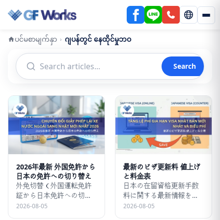
ပင်မစာမျက်နှာ
ဂျပန်တွင် နေထိုင်မှုဘဝ
›
Search
2026年最新 外国免許から
最新のビザ更新料 値上げ
日本の免許への切り替え
と料金表
外免切替（外国運転免許
日本の在留資格更新手数
証から日本免許への切り
料に関する最新情報をお
替え）の手続きを徹底解
届けします。法務省発表
2026-08-05
2026-08-05
説！2026年最新の規制強
に基づく、窓口およびオ