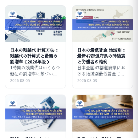
化情報から、学科・技能
ンラインでの申請手数料
試験の合格ノウハウまで
を詳しくご紹介。
詳しくご紹介。
日本の残業代 計算方法：
日本の最低賃金 地域別：
残業代の計算式と最新の
最新47都道府県の時給表
割増率（2026年版）
と労働者の権利
1時間の残業代はいくら？
日本全国47都道府県にお
新法の割増率に基づいた
ける地域別最低賃金（時
日本での残業代の計算方
給）の最新情報を更新し
2026-08-05
2026-08-03
法を詳しく解説！今すぐ
ました。詳細はGF Works
クリックしてチェック！
の解説記事をご覧くださ
い。