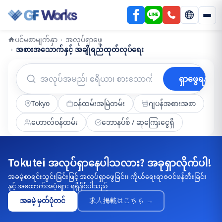
ပင်မစာမျက်နှာ
အလုပ်ရှာဖွေ
›
အစားအသောက်နှင့် အချိုရည်ထုတ်လုပ်ရေး
›
ရှာဖွေရန်
Tokyo
ဝန်ထမ်းအမြဲတမ်း
ဂျပန်အစားအစာ
ဟောလ်ဝန်ထမ်း
ဘောနပ်စ် / ဆုကြေးငွေရှိ
Tokutei အလုပ်ရှာနေပါသလား? အခုရှာလိုက်ပါ!
အခမဲ့စာရင်းသွင်းခြင်းဖြင့် အလုပ်ရှာဖွေခြင်း၊ ကိုယ်ရေးရာဇဝင်ဖန်တီးခြင်း
နှင့် အထောက်အပံ့များ ရရှိနိုင်ပါသည်
အခမဲ့ မှတ်ပုံတင်
求人掲載はこちら →