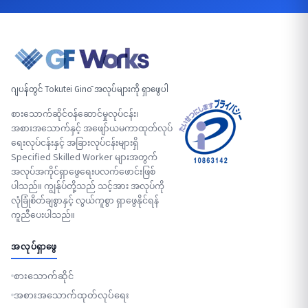
ဂျပန်တွင် Tokutei Ginō အလုပ်များကို ရှာဖွေပါ
စားသောက်ဆိုင်ဝန်ဆောင်မှုလုပ်ငန်း၊
အစားအသောက်နှင့် အဖျော်ယမကာထုတ်လုပ်
ရေးလုပ်ငန်းနှင့် အခြားလုပ်ငန်းများရှိ
Specified Skilled Worker များအတွက်
အလုပ်အကိုင်ရှာဖွေရေးပလက်ဖောင်းဖြစ်
ပါသည်။ ကျွန်ုပ်တို့သည် သင့်အား အလုပ်ကို
လုံခြုံစိတ်ချစွာနှင့် လွယ်ကူစွာ ရှာဖွေနိုင်ရန်
ကူညီပေးပါသည်။
အလုပ်ရှာဖွေ
စားသောက်ဆိုင်
အစားအသောက်ထုတ်လုပ်ရေး