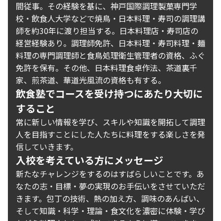
間従事。その経験を基に、神戸国際調理製菓専門学
校・飲食人大学などで焼鳥・日本料理・寿司の調理講
師を約30年に渡り担当する。日本料理店・寿司店の
経営経験あり。調理師免許、日本料理・寿司料理・麺
料理の専門調理師と食鳥処理衛生管理者の資格、ふぐ
免許を保有。その他、日本料理食卓作法、茶道裏千
家、煎茶道、華道光風流の資格も有する。
飲食塾でコースを受け持つにあたり大切に
すること
常に新しい情報を学び、スキルや知識を開拓して調理
人を目指すことにした人たちに料理をする楽しさを発
信していきます。
入校を考えている方にメッセージ
新たなチャレンジをするのはすばらしいことです。あ
なたの志・目標・夢の実現のお手伝いをさせていただ
きます。包丁の技術、熱の加え方、調味のあんばい、
そして知識・科学・理論・食文化を濃密に体験・学び