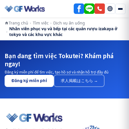
Trang chủ
Tìm việc
Dịch vụ ăn uống
›
›
Nhân viên phục vụ và bếp tại các quán rượu izakaya ở
›
tokyo và các khu vực khác
Bạn đang tìm việc Tokutei? Khám phá
ngay!
Đăng ký miễn phí để tìm việc, tạo hồ sơ và nhận hỗ trợ đầy đủ
Đăng ký miễn phí
求人掲載はこちら →