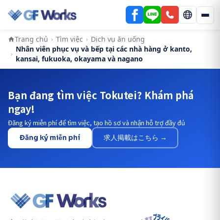
Trang chủ
Tìm việc
Dịch vụ ăn uống
›
›
Nhân viên phục vụ và bếp tại các nhà hàng ở kanto,
›
kansai, fukuoka, okayama và nagano
Bạn đang tìm việc Tokutei? Khám phá
ngay!
Đăng ký miễn phí để tìm việc, tạo hồ sơ và nhận hỗ trợ đầy đủ
Đăng ký miễn phí
求人掲載はこちら →