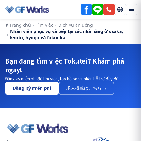
Trang chủ
Tìm việc
Dịch vụ ăn uống
›
›
Nhân viên phục vụ và bếp tại các nhà hàng ở osaka,
›
kyoto, hyogo và fukuoka
Bạn đang tìm việc Tokutei? Khám phá
ngay!
Đăng ký miễn phí để tìm việc, tạo hồ sơ và nhận hỗ trợ đầy đủ
Đăng ký miễn phí
求人掲載はこちら →