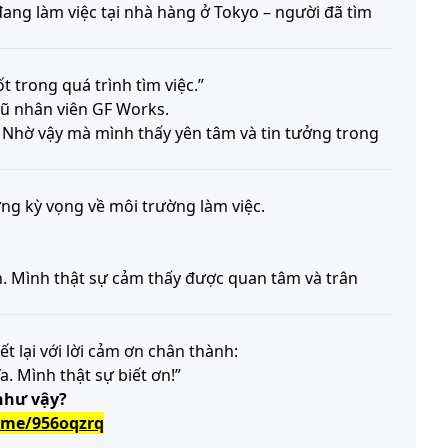
 đang làm việc tại nhà hàng ở Tokyo – người đã tìm
t trong quá trình tìm việc.”
gũ nhân viên GF Works.
ủ. Nhờ vậy mà mình thấy yên tâm và tin tưởng trong
ng kỳ vọng về môi trường làm việc.
n. Mình thật sự cảm thấy được quan tâm và trân
t lại với lời cảm ơn chân thành:
. Mình thật sự biết ơn!”
như vậy?
e.me/956oqzrq