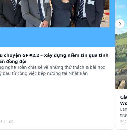
u chuyện GF #2.2 – Xây dựng niềm tin qua tinh
ần đồng đội
ng nghe Toàn chia sẻ về những thử thách & bài học
ý báu từ công việc bếp nướng tại Nhật Bản
Câu ch
Works:
Lắng ng
trưởng 
5-11-03
2025-10-