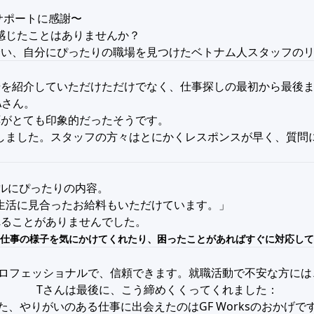
なサポートに感謝〜
感じたことはありませんか？
と出会い、自分にぴったりの職場を見つけたベトナム人スタッフの
の職場を紹介していただけただけでなく、仕事探しの最初から最後
Aさん。
対応がとても印象的だったそうです。
しました。スタッフの方々はとにかくレスポンスが早く、質問
キルにぴったりの内容。
生活に見合ったお給料もいただけています。」
切れることがありませんでした。
仕事の様子を気にかけてくれたり、困ったことがあればすぐに対応して
当にプロフェッショナルで、信頼できます。就職活動で不安な方に
Tさんは最後に、こう締めくくってくれました：
、やりがいのある仕事に出会えたのはGF Worksのおかげ