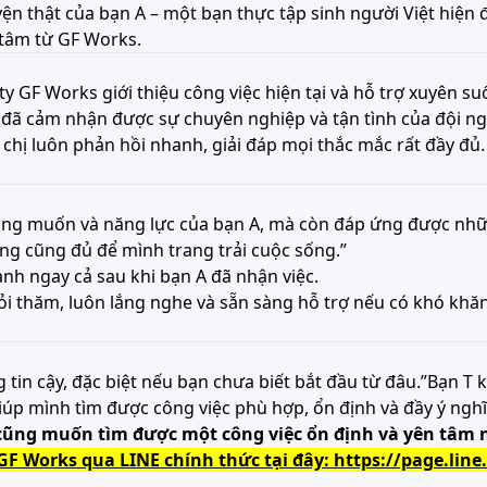
uyện thật của bạn A – một bạn thực tập sinh người Việt hiện
tâm từ GF Works.
 GF Works giới thiệu công việc hiện tại và hỗ trợ xuyên suố
bạn đã cảm nhận được sự chuyên nghiệp và tận tình của đội n
h chị luôn phản hồi nhanh, giải đáp mọi thắc mắc rất đầy đ
mong muốn và năng lực của bạn A, mà còn đáp ứng được nhữ
ơng cũng đủ để mình trang trải cuộc sống.”
nh ngay cả sau khi bạn A đã nhận việc.
ỏi thăm, luôn lắng nghe và sẵn sàng hỗ trợ nếu có khó khă
tin cậy, đặc biệt nếu bạn chưa biết bắt đầu từ đâu.”Bạn T kế
p mình tìm được công việc phù hợp, ổn định và đầy ý nghĩa
cũng muốn tìm được một công việc ổn định và yên tâm 
GF Works qua LINE chính thức tại đây:
https://page.lin