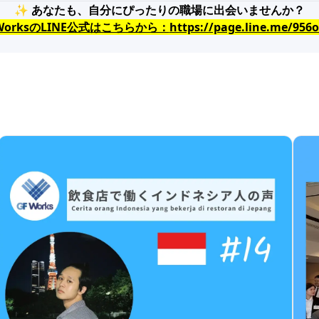
✨
あなたも、自分にぴったりの職場に出会いませんか？
 WorksのLINE公式はこちらから：
https://page.line.me/956