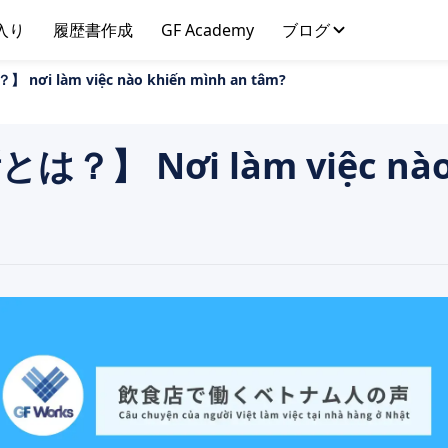
入り
履歴書作成
GF Academy
ブログ
 làm việc nào khiến mình an tâm?
 Nơi làm việc nào k