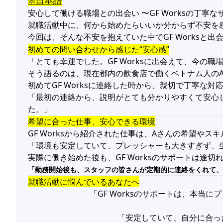
※日本語
安心して働ける職場との出会い 〜GF Worksの丁寧
就職活動中に、何から始めたらいいか分からず不安を
今回は、そんな不安を抱えていた中でGF Works
初めての問い合わせから感じた“安心感”
「とても幸運でした。GF Worksに出会えて、今
そう語るのは、現在都内の飲食店で働くベトナム人の
初めてGF Worksに連絡した時から、親切で丁寧な
「最初の連絡から、説明がとても分かりやすくて安心
た。」
希望に合った仕事、安心できる環境
GF Worksから紹介された仕事は、Aさんの希望やス
「環境も安定していて、プレッシャーも大きすぎず、
実際に働き始めた後も、GF Worksのサポートは途
「勤務開始後も、スタッフの皆さんが定期的に連絡をくれて、
就職活動に悩んでいるあなたへ
「GF Worksのサポートは、本
「安定していて、自分に合った