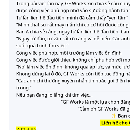
Trong bài viết lần này, GF Works xin chia sẻ câu ch
được công việc phù hợp nhờ vào sự đồng hành tận 
Từ lần liên hệ đầu tiên, mình đã cảm thấy “yên tâm”
“Mình thật sự rất may mắn khi có cơ hội được công ty
Bạn A chia sẻ rằng, ngay từ lần liên hệ đầu tiên, 
“Ngay từ đầu, tư vấn rất rõ ràng và dễ hiểu. Các an
suốt quá trình tìm việc.”
Công việc phù hợp, môi trường làm việc ổn định
Công việc được giới thiệu không chỉ phù hợp với 
“Nơi làm việc ổn định, không quá áp lực, và mức lư
Không dừng lại ở đó, GF Works còn tiếp tục đồng hà
“Các anh chị thường xuyên nhắn tin hoặc gọi điện h
trọng.”
Nếu bạn đang lo lắng khi tìm việc...
“GF Works là một lựa chọn đáng 
“Cảm ơn GF Works đã giú
✨
Bạn 
Liên hệ cho 