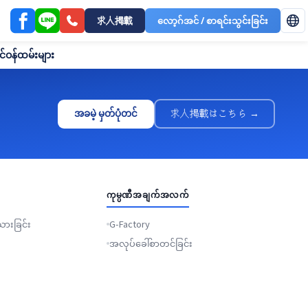
求人掲載
လော့ဂ်အင် / စာရင်းသွင်းခြင်း
င်ဝန်ထမ်းများ
အခမဲ့ မှတ်ပုံတင်
求人掲載はこちら →
ကုမ္ပဏီအချက်အလက်
ားခြင်း
G-Factory
အလုပ်ခေါ်စာတင်ခြင်း