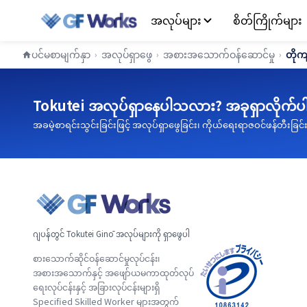
အလုပ်များ
စိတ်ကြိုက်များ
ပင်မစာမျက်နှာ
အလုပ်ရှာဖွေ
အစားအသောက်ဝန်ဆောင်မှု
တိုက
›
›
›
Tokutei အလုပ်ရှာနေပါသလား? အခုရှာလိုက်ပ
အခမဲ့စာရင်းသွင်းခြင်းဖြင့် အလုပ်ရှာဖွေခြင်း၊ ကိုယ်ရေးရာဇဝင်ဖန်တီးခြင်
ဂျပန်တွင် Tokutei Ginō အလုပ်များကို ရှာဖွေပါ
စားသောက်ဆိုင်ဝန်ဆောင်မှုလုပ်ငန်း၊
အစားအသောက်နှင့် အဖျော်ယမကာထုတ်လုပ်
ရေးလုပ်ငန်းနှင့် အခြားလုပ်ငန်းများရှိ
Specified Skilled Worker များအတွက်