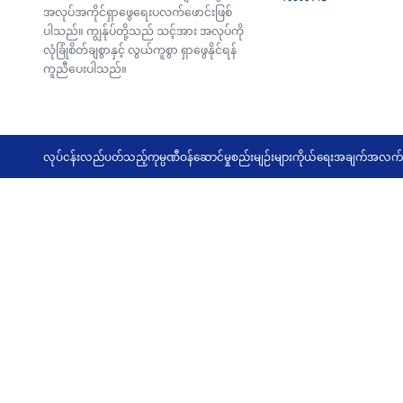
အလုပ်အကိုင်ရှာဖွေရေးပလက်ဖောင်းဖြစ်
ပါသည်။ ကျွန်ုပ်တို့သည် သင့်အား အလုပ်ကို
လုံခြုံစိတ်ချစွာနှင့် လွယ်ကူစွာ ရှာဖွေနိုင်ရန်
ကူညီပေးပါသည်။
လုပ်ငန်းလည်ပတ်သည့်ကုမ္ပဏီ
ဝန်ဆောင်မှုစည်းမျဉ်းများ
ကိုယ်ရေးအချက်အလက်မ