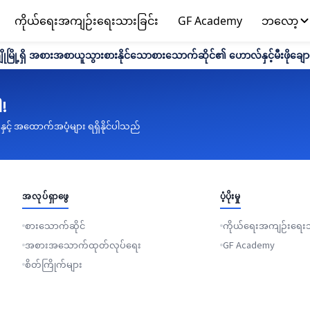
ကိုယ်ရေးအကျဉ်းရေးသားခြင်း
GF Academy
ဘလော့
ျိုမြို့ရှိ အစားအစာယူသွားစားနိုင်သောစားသောက်ဆိုင်၏ ဟောလ်နှင့်မီးဖိုချော
ါ!
းနှင့် အထောက်အပံ့များ ရရှိနိုင်ပါသည်
အလုပ်ရှာဖွေ
ပံ့ပိုးမှု
စားသောက်ဆိုင်
ကိုယ်ရေးအကျဉ်းရေးသ
အစားအသောက်ထုတ်လုပ်ရေး
GF Academy
စိတ်ကြိုက်များ