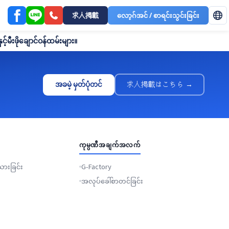
求人掲載
လော့ဂ်အင် / စာရင်းသွင်းခြင်း
်မီးဖိုချောင်ဝန်ထမ်းများ။
အခမဲ့ မှတ်ပုံတင်
求人掲載はこちら →
ကုမ္ပဏီအချက်အလက်
ားခြင်း
G-Factory
အလုပ်ခေါ်စာတင်ခြင်း