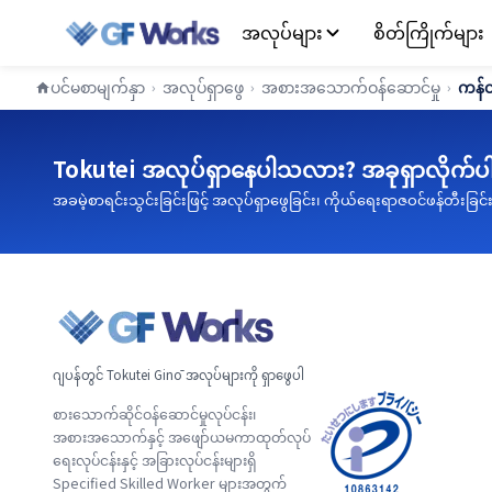
အလုပ်များ
စိတ်ကြိုက်များ
ပင်မစာမျက်နှာ
အလုပ်ရှာဖွေ
အစားအသောက်ဝန်ဆောင်မှု
ကန်တ
›
›
›
Tokutei အလုပ်ရှာနေပါသလား? အခုရှာလိုက်ပ
အခမဲ့စာရင်းသွင်းခြင်းဖြင့် အလုပ်ရှာဖွေခြင်း၊ ကိုယ်ရေးရာဇဝင်ဖန်တီးခြင်
ဂျပန်တွင် Tokutei Ginō အလုပ်များကို ရှာဖွေပါ
စားသောက်ဆိုင်ဝန်ဆောင်မှုလုပ်ငန်း၊
အစားအသောက်နှင့် အဖျော်ယမကာထုတ်လုပ်
ရေးလုပ်ငန်းနှင့် အခြားလုပ်ငန်းများရှိ
Specified Skilled Worker များအတွက်