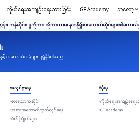
ကိုယ်ရေးအကျဉ်းရေးသားခြင်း
GF Academy
ဘလော့
ွန်း၊ ကန်ဆိုင်း၊ ဖူကိုကာ၊ အိုကာယာမ၊ နာဂနိုရှိစားသောက်ဆိုင်များ၏ဟောလ်နှင့
ါ!
းနှင့် အထောက်အပံ့များ ရရှိနိုင်ပါသည်
အလုပ်ရှာဖွေ
ပံ့ပိုးမှု
စားသောက်ဆိုင်
ကိုယ်ရေးအကျဉ်းရေးသ
အစားအသောက်ထုတ်လုပ်ရေး
GF Academy
စိတ်ကြိုက်များ