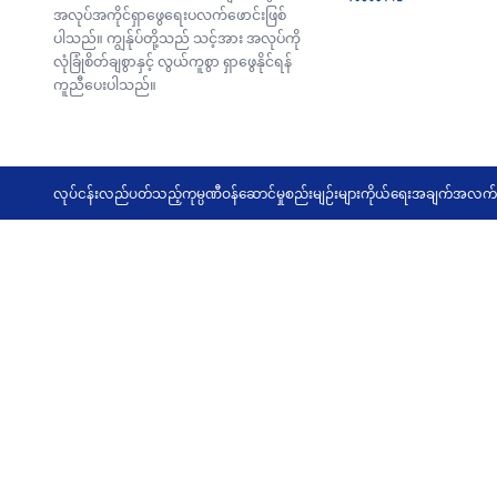
အလုပ်အကိုင်ရှာဖွေရေးပလက်ဖောင်းဖြစ်
ပါသည်။ ကျွန်ုပ်တို့သည် သင့်အား အလုပ်ကို
လုံခြုံစိတ်ချစွာနှင့် လွယ်ကူစွာ ရှာဖွေနိုင်ရန်
ကူညီပေးပါသည်။
လုပ်ငန်းလည်ပတ်သည့်ကုမ္ပဏီ
ဝန်ဆောင်မှုစည်းမျဉ်းများ
ကိုယ်ရေးအချက်အလက်မ