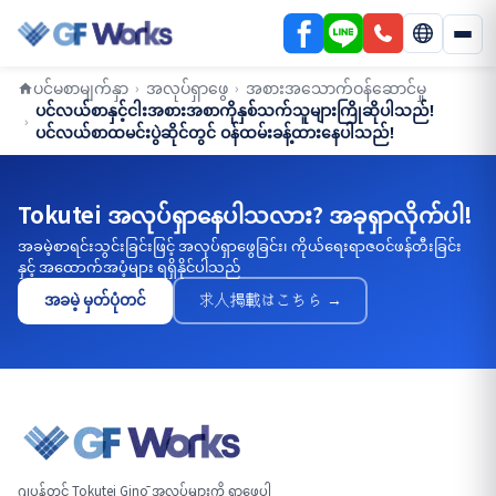
ပင်မစာမျက်နှာ
အလုပ်ရှာဖွေ
အစားအသောက်ဝန်ဆောင်မှု
›
›
ပင်လယ်စာနှင့်ငါးအစားအစာကိုနှစ်သက်သူများကြိုဆိုပါသည်!
›
ပင်လယ်စာထမင်းပွဲဆိုင်တွင် ဝန်ထမ်းခန့်ထားနေပါသည်!
Tokutei အလုပ်ရှာနေပါသလား? အခုရှာလိုက်ပါ!
အခမဲ့စာရင်းသွင်းခြင်းဖြင့် အလုပ်ရှာဖွေခြင်း၊ ကိုယ်ရေးရာဇဝင်ဖန်တီးခြင်း
နှင့် အထောက်အပံ့များ ရရှိနိုင်ပါသည်
အခမဲ့ မှတ်ပုံတင်
求人掲載はこちら →
ဂျပန်တွင် Tokutei Ginō အလုပ်များကို ရှာဖွေပါ