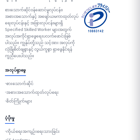
စားသောက်ဆိုင်ဝန်ဆောင်မှုလုပ်ငန်း၊
အစားအသောက်နှင့် အဖျော်ယမကာထုတ်လုပ်
ရေးလုပ်ငန်းနှင့် အခြားလုပ်ငန်းများရှိ
Specified Skilled Worker များအတွက်
အလုပ်အကိုင်ရှာဖွေရေးပလက်ဖောင်းဖြစ်
ပါသည်။ ကျွန်ုပ်တို့သည် သင့်အား အလုပ်ကို
လုံခြုံစိတ်ချစွာနှင့် လွယ်ကူစွာ ရှာဖွေနိုင်ရန်
ကူညီပေးပါသည်။
အလုပ်ရှာဖွေ
စားသောက်ဆိုင်
အစားအသောက်ထုတ်လုပ်ရေး
စိတ်ကြိုက်များ
ပံ့ပိုးမှု
ကိုယ်ရေးအကျဉ်းရေးသားခြင်း
GF Academy