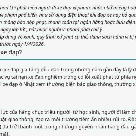
 chọn khi phát hiện người đi xe đạp vi phạm: nhắc nhở miệng hoặc l
 vi phạm phổ biến, như sử dụng điện thoại khi đạp xe hay bỏ qu
thông báo nộp phạt, thanh toán tại ngân hàng hoặc bưu điện v
 ngay lập tức, bắt buộc người vi phạm phải chú ý.
 áp dụng Vé xanh, quy trình xử phạt cụ thể, danh sách hành vi bị
 trước ngày 1/4/2026.
 xe đạp?
n xe đạp gia tăng đều đặn trong những năm gần đây là lý do
 vụ tai nạn xe đạp nghiêm trọng có lỗi xuất phát từ phía ng
 xe đạp ở Nhật xem thường biển báo giao thông, thường xuy
 lực của hàng chục triệu người, từ học sinh, người đi làm 
luật giao thông, tạo ra môi trường tiềm ẩn nhiều rủi ro. Đặ
t) đã trở thành một trong những nguyên nhân hàng đầu gây
 mặt.