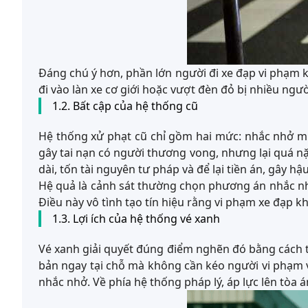
Đáng chú ý hơn, phần lớn người đi xe đạp vi phạm 
đi vào làn xe cơ giới hoặc vượt đèn đỏ bị nhiều ngư
1.2. Bất cập của hệ thống cũ
Hệ thống xử phạt cũ chỉ gồm hai mức: nhắc nhở mi
gây tai nạn có người thương vong, nhưng lại quá n
dài, tốn tài nguyên tư pháp và để lại tiền án, gây 
Hệ quả là cảnh sát thường chọn phương án nhắc nhở
Điều này vô tình tạo tín hiệu rằng vi phạm xe đạp k
1.3. Lợi ích của hệ thống vé xanh
Vé xanh giải quyết đúng điểm nghẽn đó bằng cách tạ
bản ngay tại chỗ mà không cần kéo người vi phạm và
nhắc nhở. Về phía hệ thống pháp lý, áp lực lên tòa