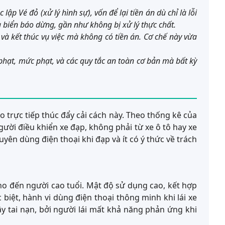
ập Vé đỏ (xử lý hình sự), vốn để lại tiền án dù chỉ là lỗi
a biển báo dừng, gần như không bị xử lý thực chất.
à kết thúc vụ việc mà không có tiền án. Cơ chế này vừa
 phạt, mức phạt, và các quy tắc an toàn cơ bản mà bất kỳ
 trực tiếp thúc đẩy cải cách này. Theo thống kê của
ười điều khiển xe đạp, không phải từ xe ô tô hay xe
ên dùng điện thoại khi đạp và ít có ý thức về trách
cho đến người cao tuổi. Mật độ sử dụng cao, kết hợp
c biệt, hành vi dùng điện thoại thông minh khi lái xe
 tai nạn, bởi người lái mất khả năng phản ứng khi