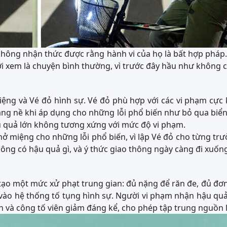
không nhận thức được rằng hành vi của họ là bất hợp pháp.
ời xem là chuyện bình thường, vì trước đây hầu như không c
ệng và Vé đỏ hình sự. Vé đỏ phù hợp với các vi phạm cực 
ặng nề khi áp dụng cho những lỗi phổ biến như bỏ qua biển
hậu quả lớn không tương xứng với mức độ vi phạm.
 miệng cho những lỗi phổ biến, vì lập Vé đỏ cho từng trườn
hông có hậu quả gì, và ý thức giao thông ngày càng đi xuốn
o một mức xử phạt trung gian: đủ nặng để răn đe, đủ đơn g
o hệ thống tố tụng hình sự. Người vi phạm nhận hậu quả tài
 án và công tố viên giảm đáng kể, cho phép tập trung nguồn