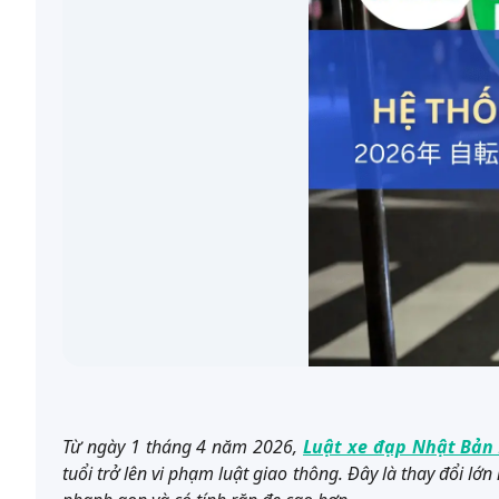
Từ ngày 1 tháng 4 năm 2026,
Luật xe đạp Nhật Bản
tuổi trở lên vi phạm luật giao thông. Đây là thay đổi lớ