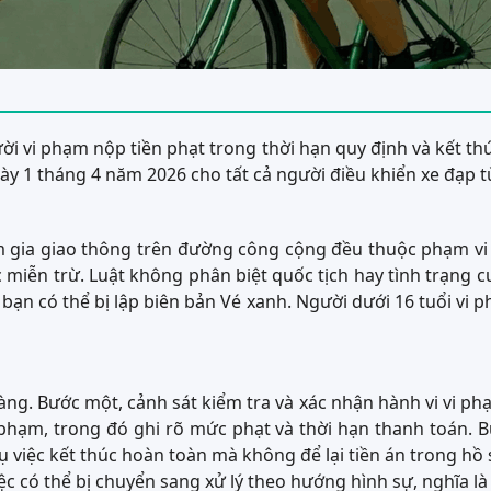
ời vi phạm nộp tiền phạt trong thời hạn quy định và kết th
ày 1 tháng 4 năm 2026 cho tất cả người điều khiển xe đạp từ
am gia giao thông trên đường công cộng đều thuộc phạm v
c miễn trừ. Luật không phân biệt quốc tịch hay tình trạng 
ạn có thể bị lập biên bản Vé xanh. Người dưới 16 tuổi vi ph
g. Bước một, cảnh sát kiểm tra và xác nhận hành vi vi phạm
hạm, trong đó ghi rõ mức phạt và thời hạn thanh toán. B
 việc kết thúc hoàn toàn mà không để lại tiền án trong hồ 
 có thể bị chuyển sang xử lý theo hướng hình sự, nghĩa là 