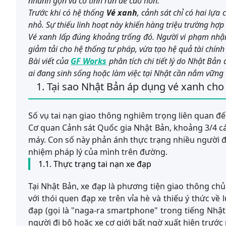
nhanh gọn và có tính răn đe cao hơn.
Trước khi có hệ thống
Vé xanh
, cảnh sát chỉ có hai lựa
nhỏ. Sự thiếu linh hoạt này khiến hàng triệu trường hợp
Vé xanh
lấp đúng khoảng trống đó. Người vi phạm nhận 
giảm tải cho hệ thống tư pháp, vừa tạo hệ quả tài chính
Bài viết của
GF Works
phân tích chi tiết lý do Nhật Bản
ai đang sinh sống hoặc làm việc tại Nhật cần nắm vững
1. Tại sao Nhật Bản áp dụng vé xanh cho
Số vụ tai nạn giao thông nghiêm trọng liên quan đế
Cơ quan Cảnh sát Quốc gia Nhật Bản, khoảng 3/4 các
máy. Con số này phản ánh thực trạng nhiều người đi
nhiệm pháp lý của mình trên đường.
1.1. Thực trạng tai nạn xe đạp
Tại Nhật Bản, xe đạp là phương tiện giao thông chủ
với thói quen đạp xe trên vỉa hè và thiếu ý thức về 
đạp (gọi là "naga-ra smartphone" trong tiếng Nhậ
người đi bộ hoặc xe cơ giới bất ngờ xuất hiện trước