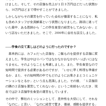
けました。そして、その店舗を売上が１日３万円ほどだった状態か
ら、16万円ほどまで増やすことができました。
しかしながらその運営を行っていた会社が撤退することになり、私
も含めスタッフが全員解雇という状態になりました。路頭に迷って
いた最中、ある恩師から「この学生食堂の経営をしてみないか」と
いう話をいただきました。そこで、2006年に会社を設立しました。
――学食の立て直しはどのように行ったのですか？
基本的には、カフェだった店舗を、ご飯ものを提供する店舗に変
えました。学生はやはりパンではなかなかおなかがいっぱいにはな
りません。そのようなことも考慮しました。また、学生食堂なので
短時間で提供する必要があるのですが、「いかに早く料理を準備す
るか、また、その短時間の中でもどのようにお客さまとコミュニケ
ーションをとるか」という点も意識しました。その後、「１店舗目
の隣の２店舗を運営してくれないか」というご依頼をいただき、現
在では計３店舗学生食堂の運営をしています。
その中で、弊社のミッションとして、意外性を大切にして、それを
「なのに」と言い、「なのに経営で驚き、価値、感動を提供する」