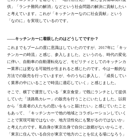
供」「ランチ難民の解消」などという社会問題の解決に貢献したい
と考えています。これが「キッチンカーなのに社会貢献」という
「なのに」を実現しているのです。
――キッチンカーに着眼したのはどうしてですか？
これまでもブームの度に意識はしていたのですが、2017年に「キッ
チンカーの時流」と感じ、参入しました。というのも、時代の変化
に伴い、自動車の自動運転化など、モビリティとしてのキッチンカ
ー業界には更なる可能性が生まれると感じたのです。今は一般的な
方法での販売を行っていますが、今のうちに参入し、「成長してい
く業界の中にいることで時流に適応していく」と感じました。
そこで、横丁で運営している「東京食堂」で既にランチとして提供
していた「淡路島カレー」の販売を行うことにいたしました。以前
から「生産者の人たちの思いをもっと届けたい」と感じていたこと
もあって、「キッチンカーで他の地域とコラボレーションしていく
ことで実現可能ではないか、地方活性化にも繋がるのではないか」
と考えたのです。私自身が東京出身で自分に故郷がないからこそ、
「東京に住んでいる自分が東京で地方のことを伝える場になろう」