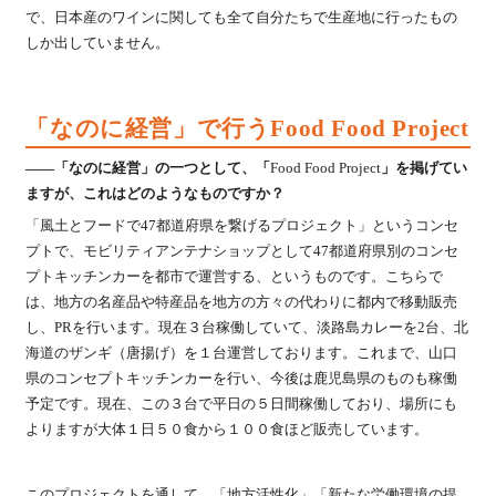
で、日本産のワインに関しても全て自分たちで生産地に行ったもの
しか出していません。
「なのに経営」で行うFood Food Project
――「なのに経営」の一つとして、「
Food Food Project
」を掲げてい
ますが、これはどのようなものですか？
「風土とフードで47都道府県を繋げるプロジェクト」というコンセ
プトで、モビリティアンテナショップとして47都道府県別のコンセ
プトキッチンカーを都市で運営する、というものです。こちらで
は、地方の名産品や特産品を地方の方々の代わりに都内で移動販売
し、PRを行います。現在３台稼働していて、淡路島カレーを2台、北
海道のザンギ（唐揚げ）を１台運営しております。これまで、山口
県のコンセプトキッチンカーを行い、今後は鹿児島県のものも稼働
予定です。現在、この３台で平日の５日間稼働しており、場所にも
よりますが大体１日５０食から１００食ほど販売しています。
このプロジェクトを通して、「地方活性化」「新たな労働環境の提