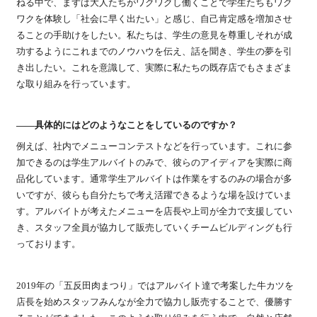
ねる中で、まずは大人たちがワクワクし働くことで学生たちもワク
ワクを体験し「社会に早く出たい」と感じ、自己肯定感を増加させ
ることの手助けをしたい。私たちは、学生の意見を尊重しそれが成
功するようにこれまでのノウハウを伝え、話を聞き、学生の夢を引
き出したい。これを意識して、実際に私たちの既存店でもさまざま
な取り組みを行っています。
――具体的にはどのようなことをしているのですか？
例えば、社内でメニューコンテストなどを行っています。これに参
加できるのは学生アルバイトのみで、彼らのアイディアを実際に商
品化しています。通常学生アルバイトは作業をするのみの場合が多
いですが、彼らも自分たちで考え活躍できるような場を設けていま
す。アルバイトが考えたメニューを店長や上司が全力で支援してい
き、スタッフ全員が協力して販売していくチームビルディングも行
っております。
2019年の「五反田肉まつり」ではアルバイト達で考案した牛カツを
店長を始めスタッフみんなが全力で協力し販売することで、優勝す