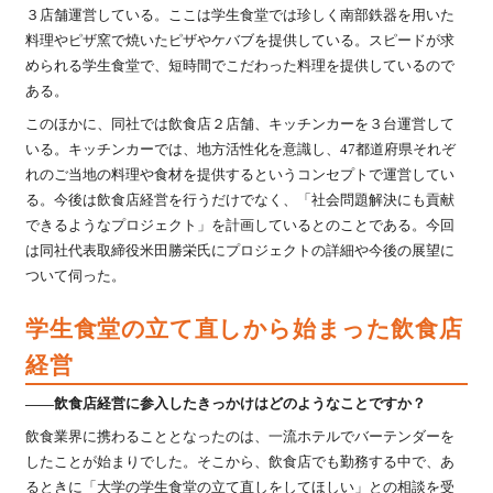
３店舗運営している。ここは学生食堂では珍しく南部鉄器を用いた
料理やピザ窯で焼いたピザやケバブを提供している。スピードが求
められる学生食堂で、短時間でこだわった料理を提供しているので
ある。
このほかに、同社では飲食店２店舗、キッチンカーを３台運営して
いる。キッチンカーでは、地方活性化を意識し、47都道府県それぞ
れのご当地の料理や食材を提供するというコンセプトで運営してい
る。今後は飲食店経営を行うだけでなく、「社会問題解決にも貢献
できるようなプロジェクト」を計画しているとのことである。今回
は同社代表取締役米田勝栄氏にプロジェクトの詳細や今後の展望に
ついて伺った。
学生食堂の立て直しから始まった飲食店
経営
――飲食店経営に参入したきっかけはどのようなことですか？
飲食業界に携わることとなったのは、一流ホテルでバーテンダーを
したことが始まりでした。そこから、飲食店でも勤務する中で、あ
るときに「大学の学生食堂の立て直しをしてほしい」との相談を受