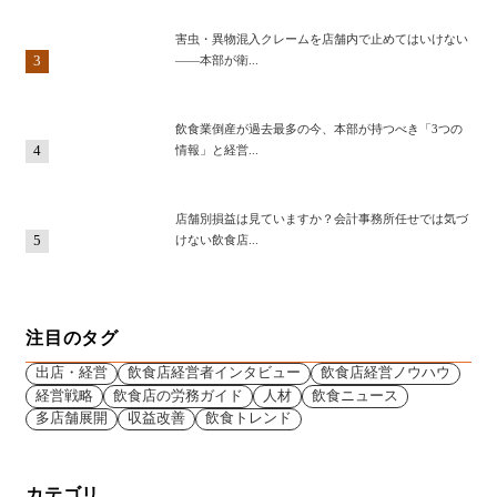
害虫・異物混入クレームを店舗内で止めてはいけない
3
——本部が衛...
飲食業倒産が過去最多の今、本部が持つべき「3つの
4
情報」と経営...
店舗別損益は見ていますか？会計事務所任せでは気づ
5
けない飲食店...
注目のタグ
出店・経営
飲食店経営者インタビュー
飲食店経営ノウハウ
経営戦略
飲食店の労務ガイド
人材
飲食ニュース
多店舗展開
収益改善
飲食トレンド
カテゴリ