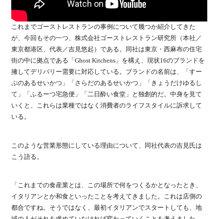
これまでゴーストレストランの事例について幾つか紹介してきた
が、今回もその一つ、株式会社ゴーストレストラン研究所（本社／
東京都港区、代表／吉見悠起）である。同社は東京・西麻布の住宅
街の中に拠点である「Ghost Kitchens」を構え、現状16のブランドを
擁してデリバリー需要に対応している。ブランドの名前は、「すー
ぷのあるせいかつ」「さらだのあるせいかつ」「きょうだけゆるし
て」「ふるーつ宅急便」「二日酔い食堂」と独創的だ。中身を見て
いくと、これらは業種ではなく消費者のライフスタイルに訴求して
いる。
このような営業形態にしている理由について、同社代表の吉見氏は
こう語る。
「これまでの食産業とは、この場所で何をつくるかとなったとき、
イタリアンとか和食といったことを考えてきました。これは店側の
都合ですね。そうではなく、最初イタリアンでスタートしても、地