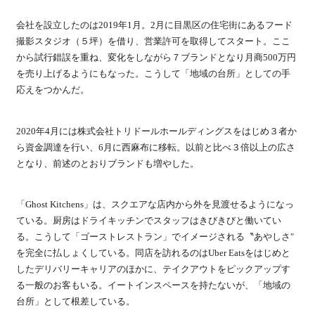
会社を設立したのは2019年1月。2月に目黒区の住宅街にあるフード
撮影スタジオ（５坪）を借り、営業許可を取得してスタート。ここ
から試行錯誤を重ね、変化をしながら７ブランドとなり月商500万円
を売り上げるようにもなった。こうして「地域の台所」としての手
応えをつかんだ。
2020年4月には株式会社トリドールホールディングスをはじめ３者か
ら資金調達を行い、6月に西麻布に移転。以前と比べ３倍以上の広さ
となり、前述のとおりブランドも増やした。
「Ghost Kitchens」は、スクエアな店内から外を見渡せるようになっ
ている。厨房はドライキッチンでスタッフはきびきびと働いてい
る。こうして「ゴーストレストラン」でイメージされる〝あやしさ″
を完全に払しょくしている。同店を訪れるのはUber Eatsをはじめと
したデリバリーキャリアのほかに、テイクアウトをピックアップす
る一般のお客もいる。イートインスペースを持たないが、「地域の
台所」として根差している。