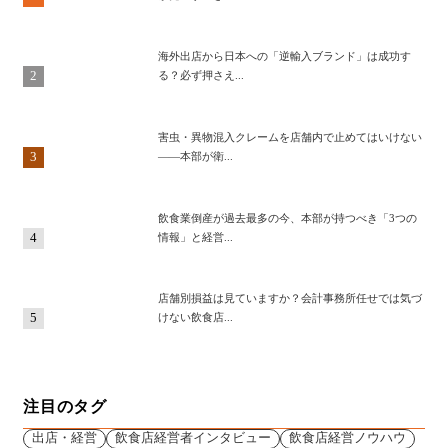
海外出店から日本への「逆輸入ブランド」は成功す
2
る？必ず押さえ...
害虫・異物混入クレームを店舗内で止めてはいけない
3
——本部が衛...
飲食業倒産が過去最多の今、本部が持つべき「3つの
4
情報」と経営...
店舗別損益は見ていますか？会計事務所任せでは気づ
5
けない飲食店...
注目のタグ
出店・経営
飲食店経営者インタビュー
飲食店経営ノウハウ