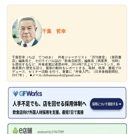
千葉 哲幸
千葉哲幸（ちば てつゆき） 外食ジャーナリスト 『月刊食堂』（柴田書
店）編集長と、そのライバル誌の『飲食店経営』編集長（商業界、 当時）
を歴任するなど、外食産業記者歴40年。2014年7月よりフリーランス。外
食産業の 歴史を語り、最新の動向をレポートする。取材、執筆、書籍プロ
デュース、セミナー活動 を行う。著書に『外食入門』（日本食糧新聞社、
2017年）。 ■メール:chibatetsuyuki@gmail.com