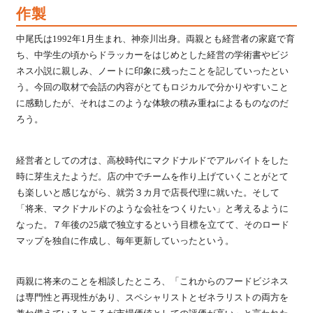
作製
中尾氏は1992年1月生まれ、神奈川出身。両親とも経営者の家庭で育
ち、中学生の頃からドラッカーをはじめとした経営の学術書やビジ
ネス小説に親しみ、ノートに印象に残ったことを記していったとい
う。今回の取材で会話の内容がとてもロジカルで分かりやすいこと
に感動したが、それはこのような体験の積み重ねによるものなのだ
ろう。
経営者としての才は、高校時代にマクドナルドでアルバイトをした
時に芽生えたようだ。店の中でチームを作り上げていくことがとて
も楽しいと感じながら、就労３カ月で店長代理に就いた。そして
「将来、マクドナルドのような会社をつくりたい」と考えるように
なった。７年後の25歳で独立するという目標を立てて、そのロード
マップを独自に作成し、毎年更新していったという。
両親に将来のことを相談したところ、「これからのフードビジネス
は専門性と再現性があり、スペシャリストとゼネラリストの両方を