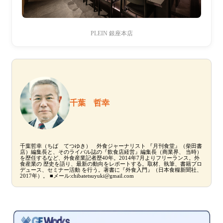
PLEIN 銀座本店
千葉 哲幸
千葉哲幸（ちば てつゆき） 外食ジャーナリスト 『月刊食堂』（柴田書
店）編集長と、そのライバル誌の『飲食店経営』編集長（商業界、 当時）
を歴任するなど、外食産業記者歴40年。2014年7月よりフリーランス。外
食産業の 歴史を語り、最新の動向をレポートする。取材、執筆、書籍プロ
デュース、セミナー活動 を行う。著書に『外食入門』（日本食糧新聞社、
2017年）。 ■メール:chibatetsuyuki@gmail.com