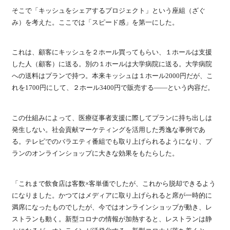
そこで「キッシュをシェアするプロジェクト」という座組（ざぐ
み）を考えた。ここでは「スピード感」を第一にした。
これは、顧客にキッシュを２ホール買ってもらい、１ホールは支援
した人（顧客）に送る。別の１ホールは大学病院に送る。大学病院
への送料はプランで持つ。本来キッシュは１ホール2000円だが、こ
れを1700円にして、２ホール3400円で販売する――という内容だ。
この仕組みによって、医療従事者支援に際してプランに持ち出しは
発生しない。社会貢献マーケティングを活用した秀逸な事例であ
る。テレビでのバラエティ番組でも取り上げられるようになり、プ
ランのオンラインショップに大きな効果をもたらした。
「これまで飲食店は客数×客単価でしたが、これから脱却できるよう
になりました。かつてはメディアに取り上げられると席が一時的に
満席になったものでしたが、今ではオンラインショップが動き、レ
ストランも動く。新型コロナの情報が加熱すると、レストランは静