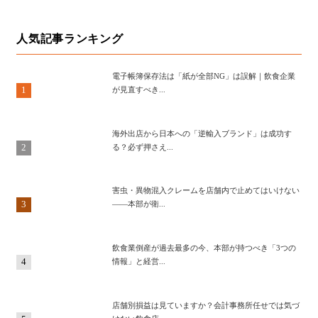
人気記事ランキング
電子帳簿保存法は「紙が全部NG」は誤解｜飲食企業
1
が見直すべき...
海外出店から日本への「逆輸入ブランド」は成功す
2
る？必ず押さえ...
害虫・異物混入クレームを店舗内で止めてはいけない
3
——本部が衛...
飲食業倒産が過去最多の今、本部が持つべき「3つの
4
情報」と経営...
店舗別損益は見ていますか？会計事務所任せでは気づ