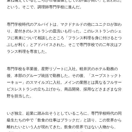
兼ね備えているところが市場価値としての評価が高い」と言われた
という。そこで、調理師専門学校に進んだ。
専門学校時代のアルバイトは、マクドナルドの他にユニクロが加わ
り、星付きのレストランの皿洗いも行った。このレストランのシェ
フに将来について相談したところ「フランス料理を身に付けるとつ
ぶしが利く」とアドバイスされた。そこで専門学校での二年次はフ
ランス料理を専攻した。
専門学校を卒業後、星野リゾートに入社。軽井沢のホテル勤務の
後、本部のグループ統括で勤務した。その後、「スープストックト
ーキョー」のスマイルズに入社。メインの業態とは異なるフルサー
ビスレストランの立ち上げから、商品開発、採用などさまざまな分
野を担当した。
いざ独立、起業に踏み出そうとしているころに、専門学校時代の同
級生たちの中で「飲食の仕事はブラックだ」と語り、この世界から
離れたいという人が現れてきた。飲食の世界ではない人物から、