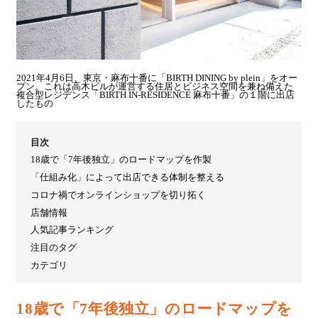
2021年4月6日、東京・麻布十番に「BIRTH DINING by plein」をオー
プン。これは高木ビルが運営する住居とビジネス空間を兼ね備えた
複合型レジデンス「BIRTH IN-RESIDENCE 麻布十番」の１階に出店
したもの
目次
18歳で「7年後独立」のロードマップを作製
「仕組み化」によって出店できる体制を整える
コロナ禍でオンラインショップを切り拓く
店舗情報
人気記事ランキング
注目のタグ
カテゴリ
18
歳で「7年後独立」のロードマップを