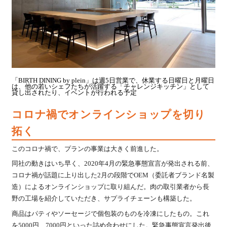
「BIRTH DINING by plein」は週5日営業で、休業する日曜日と月曜日
は、他の若いシェフたちが活躍する「チャレンジキッチン」として
貸し出されたり、イベントが行われる予定
コロナ禍でオンラインショップを切り
拓く
このコロナ禍で、プランの事業は大きく前進した。
同社の動きはいち早く、2020年4月の緊急事態宣言が発出される前、
コロナ禍が話題に上り出した2月の段階でOEM（委託者ブランド名製
造）によるオンラインショップに取り組んだ。肉の取引業者から長
野の工場を紹介していただき、サプライチェーンも構築した。
商品はパティやソーセージで個包装のものを冷凍にしたもの。これ
を5000円、7000円といった詰め合わせにした。緊急事態宣言発出後