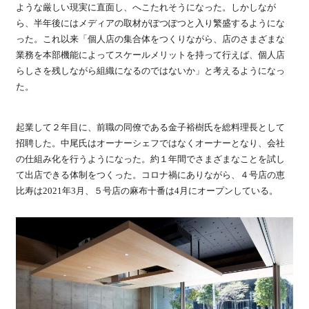
ような厳しい現実に直面し、へこたれそうになった。しかしなが
ら、半年後にはメディアの取材がぽつぽつと入り繁盛するようにな
った。これ以来「個人店の集合体をつくりながら、店のさまざまな
業務を本部機能によってスケールメリットを持って行えば、個人店
らしさを残しながら組織になるのではないか」と考えるようになっ
た。
起業して２年目に、前職の同僚である金子裕樹氏を総料理長として
招聘した。中尾氏はオーナーシェフではなくオーナーとなり、会社
の仕組み化を行うようになった。約１年間でさまざまなことを試し
て出店できる体制をつくった。コロナ禍にありながら、４号店の恵
比寿は2021年3月、５号店の麻布十番は4月にオープンしている。