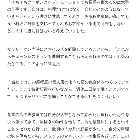
「そもそもクーポンとかプロモーションでお客様を集めるのは大手
の仕事です。自分は、料理だけではなく、会社がどのようになって
いきたいかという理念に共感してくれて、ある程度単価が高くても
良い料理に対価を支払ってくれるお客様がいる街で商売をしない
と、大手に勝ち目はないと考えていました」
サラリーマン当時にスマイルズを経験していることから、「これか
らチェーンレストランを展開することも考えられるのでは」と尋ね
たところ、このように答えた。
「当社では、20席程度の個人店のような店の集合体をつくっていき
たい。ここで技術研鑽を行いながら、週休二日制で働くことができ
て、かつキャリアパスを描くことができる会社をつくりたい」
創業の店の表参道では自分が店主となって始めた。銀行からお金を
引っ張ってきて、居抜きの物件を借りて、店を繁盛店にするという
ことをゼロから行った。最初の３カ月は顧客が少なく、自分で料理
の味を保ちながら、スタッフのマネジメントや集客も行った。この