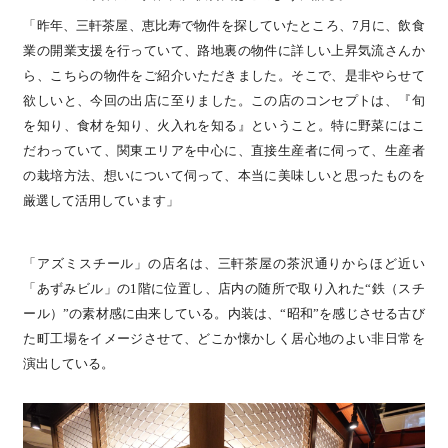
「昨年、三軒茶屋、恵比寿で物件を探していたところ、7月に、飲食
業の開業支援を行っていて、路地裏の物件に詳しい上昇気流さんか
ら、こちらの物件をご紹介いただきました。そこで、是非やらせて
欲しいと、今回の出店に至りました。この店のコンセプトは、『旬
を知り、食材を知り、火入れを知る』ということ。特に野菜にはこ
だわっていて、関東エリアを中心に、直接生産者に伺って、生産者
の栽培方法、想いについて伺って、本当に美味しいと思ったものを
厳選して活用しています」
「アズミスチール」の店名は、三軒茶屋の茶沢通りからほど近い
「あずみビル」の1階に位置し、店内の随所で取り入れた“鉄（スチ
ール）”の素材感に由来している。内装は、“昭和”を感じさせる古び
た町工場をイメージさせて、どこか懐かしく居心地のよい非日常を
演出している。