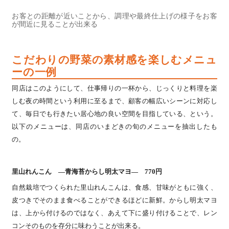
お客との距離が近いことから、調理や最終仕上げの様子をお客
が間近に見ることが出来る
こだわりの野菜の素材感を楽しむメニュ
ーの一例
同店はこのようにして、仕事帰りの一杯から、じっくりと料理を楽
しむ夜の時間という利用に至るまで、顧客の幅広いシーンに対応し
て、毎日でも行きたい居心地の良い空間を目指している、という。
以下のメニューは、同店のいまどきの旬のメニューを抽出したも
の。
里山れんこん ―青海苔からし明太マヨ― 770円
自然栽培でつくられた里山れんこんは、食感、甘味がともに強く、
皮つきでそのまま食べることができるほどに新鮮。からし明太マヨ
は、上から付けるのではなく、あえて下に盛り付けることで、レン
コンそのものを存分に味わうことが出来る。