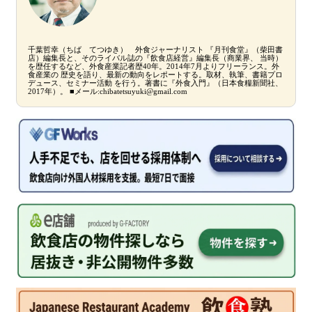
千葉哲幸（ちば てつゆき） 外食ジャーナリスト 『月刊食堂』（柴田書
店）編集長と、そのライバル誌の『飲食店経営』編集長（商業界、 当時）
を歴任するなど、外食産業記者歴40年。2014年7月よりフリーランス。外
食産業の 歴史を語り、最新の動向をレポートする。取材、執筆、書籍プロ
デュース、セミナー活動 を行う。著書に『外食入門』（日本食糧新聞社、
2017年）。 ■メール:chibatetsuyuki@gmail.com