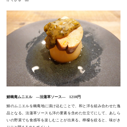
鰆幽庵ムニエル ―法蓮草ソース― 1210円
鰆のムニエルを幽庵地に漬け込むことで、和と洋を組み合わせた逸
品となる。法蓮草ソースも洋の要素を含めた仕立てにして、あしら
いの野菜でも食感等を楽しむことが出来る。檸檬を絞ると、味がき