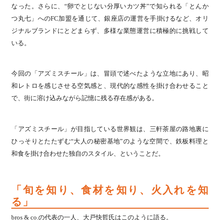
なった。さらに、“卵でとじない分厚いカツ丼”で知られる「とんか
つ丸七」へのFC加盟を通じて、銀座店の運営を手掛けるなど、オリ
ジナルブランドにとどまらず、多様な業態運営に積極的に挑戦して
いる。
今回の「アズミスチール」は、冒頭で述べたような立地にあり、昭
和レトロを感じさせる空気感と、現代的な感性を掛け合わせること
で、街に溶け込みながら記憶に残る存在感がある。
「アズミスチール」が目指している世界観は、三軒茶屋の路地裏に
ひっそりとたたずむ“大人の秘密基地”のような空間で、鉄板料理と
和食を掛け合わせた独自のスタイル、ということだ。
「旬を知り、食材を知り、火入れを知
る」
bros & co.の代表の一人、大戸快哲氏はこのように語る。