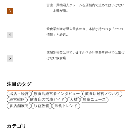
害虫・異物混入クレームを店舗内で止めてはいけない
3
——本部が衛...
飲食業倒産が過去最多の今、本部が持つべき「3つの
4
情報」と経営...
店舗別損益は見ていますか？会計事務所任せでは気づ
5
けない飲食店...
注目のタグ
出店・経営
飲食店経営者インタビュー
飲食店経営ノウハウ
経営戦略
飲食店の労務ガイド
人材
飲食ニュース
多店舗展開
収益改善
飲食トレンド
カテゴリ