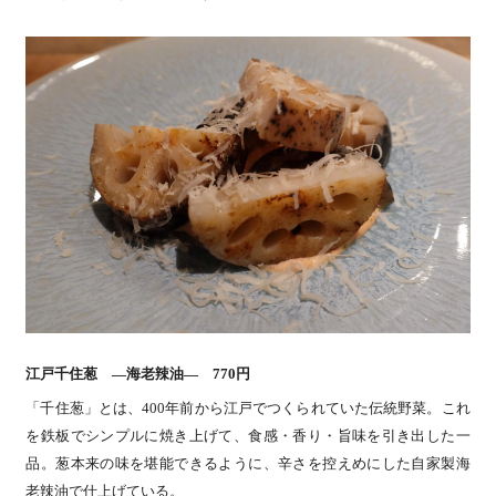
江戸千住葱 ―海老辣油― 770円
「千住葱」とは、400年前から江戸でつくられていた伝統野菜。これ
を鉄板でシンプルに焼き上げて、食感・香り・旨味を引き出した一
品。葱本来の味を堪能できるように、辛さを控えめにした自家製海
老辣油で仕上げている。