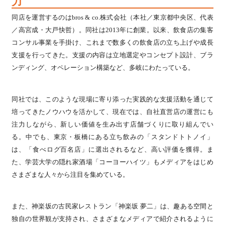
力
同店を運営するのはbros & co.株式会社（本社／東京都中央区、代表
／高宮成・大戸快哲）。同社は2013年に創業。以来、飲食店の集客
コンサル事業を手掛け、これまで数多くの飲食店の立ち上げや成長
支援を行ってきた。支援の内容は立地選定やコンセプト設計、ブラ
ンディング、オペレーション構築など、多岐にわたっている。
同社では、このような現場に寄り添った実践的な支援活動を通じて
培ってきたノウハウを活かして、現在では、自社直営店の運営にも
注力しながら、新しい価値を生み出す店舗づくりに取り組んでい
る。中でも、東京・板橋にある立ち飲みの「スタンドトトノイ」
は、「食べログ百名店」に選出されるなど、高い評価を獲得。ま
た、学芸大学の隠れ家酒場「コーヨーハイツ」もメディアをはじめ
さまざまな人々から注目を集めている。
また、神楽坂の古民家レストラン「神楽坂 夢二」は、趣ある空間と
独自の世界観が支持され、さまざまなメディアで紹介されるように