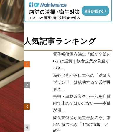
人気記事ランキング
電子帳簿保存法は「紙が全部N
G」は誤解｜飲食企業が見直す
1
べき...
海外出店から日本への「逆輸入
ブランド」は成功する？必ず押
2
さえ...
害虫・異物混入クレームを店舗
内で止めてはいけない——本部
3
が衛...
飲食業倒産が過去最多の今、本
部が持つべき「3つの情報」と
4
経営...