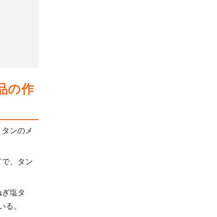
品の作
、タンのメ
てで、タン
ねぎ塩タ
ている。