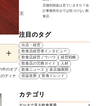
店舗別損益は見ていますか？会
計事務所任せでは気づけない飲
5
食店...
注目のタグ
出店・経営
飲食店経営者インタビュー
飲食店経営ノウハウ
経営戦略
飲食店の労務ガイド
人材
の牛のオブ
飲食ニュース
多店舗展開
収益改善
飲食トレンド
末のディナ
カテゴリ
データで見る飲食業界