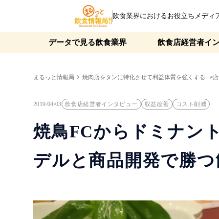
飲食業界におけるお役立ちメディ
データで見る飲食業界
飲食店経営者イ
まるっと情報局
焼肉店をタンに特化させて利益体質を強くする - e店舗 pro
2019/04/03
飲食店経営者インタビュー
収益改善
コスト削減
焼鳥FCからドミナン
デルと商品開発で勝つ