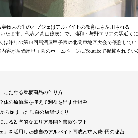
る実物大の牛のオブジェはアルバイトの教育にも活用される
本社／さいたま市、代表／高山嬢次）で、浦和・与野エリアの駅近く
んは昨年の第13回居酒屋甲子園の北関東地区大会で優勝してい
容が居酒屋甲子園のホームページにYoutubeで掲載されてい
にこだわる看板商品の作り方
全体の原価率を抑えて利益を出す仕組み
盟から始まった独自の店舗づくり
による効率的なエリア展開と業態シフト
ェ」を活用した独自のアルバイト育成と求人費0円の秘密