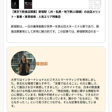
【東京で飲食店開業】新宿駅（JR・私鉄・地下鉄12路線）の出店メリッ
ト・客層・家賃相場｜人気エリア特集⑥
新宿駅は、一日の乗降客数が世界一を誇る巨大ターミナル駅であり、飲
食店開業地として非常に魅力的です。この記事では、新宿駅周辺の主要
エリア（歌舞伎町、新宿三丁目、東口、南口、西口）の特徴とおすすめ
業態を詳しく解説しています。
柴田彩
大学ではインターナショナルビジネスとマーケティングを専攻しまし
た。多文化な環境で暮らす中で、「言葉で伝えること」の力と難しさ、
そして面白さを日々実感してきました。 このサイトでは、日本の飲食業
界における外国人材の受け入れや、「特定技能」制度に関する情報を中
心に発信しています。制度や手続きといった堅いテーマも、できるだけ
わかりやすくお届けできたらと思っています。誰かの「なるほど」「知
らなかった！」という気づきにつながる、そんな記事を目指していま
す。