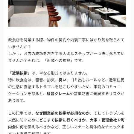
飲食店を開業する際、物件の契約や内装工事にばかり気を取られて
いませんか？
しかし、お店の成功を左右する大切なステップが一つ抜け落ちてい
ませんか？それは、「近隣への挨拶」です。
「
近隣挨拶
」は、単なる形式ではありません。
特に飲食店は、騒音、排気、
臭い
、
ゴミ出しルール
など、近隣住民
の生活に直結するトラブルを起こしやすいため、事前のコミュニ
ケーションを怠ると、
騒音クレーム
や営業妨害に発展するリスクが
あります。
この記事では、
なぜ開業前の挨拶が必須なのか
、そしてトラブルを
未然に防ぐために
どこまで挨拶に行くべきか
、
大家・管理会社
や
町
内会
に何を伝えるべきかなど、正しいマナーと具体的なチェックポ
イントを徹底解説します。