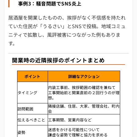
事例3：騒音問題でSNS炎上
居酒屋を開業したものの、挨拶がなく不信感を持たれ
ていた住民が「うるさい」とSNSで投稿。地域コミュ
ニティで拡散し、風評被害につながった例もありま
す。
開業時の近隣挨拶のポイントまとめ
ポイント
詳細なアクション
内装工事前、挨拶範囲の確認を兼ねて
タイミング
工事開始前と開業直前の２回行うのが理
想。
隣接店舗、住居、大家、管理会社、町内
訪問範囲
会
伝えるべきこと
工事期間、営業内容など
迷惑をかける可能性について
姿勢
謙虚な姿勢で理解と協力を求める