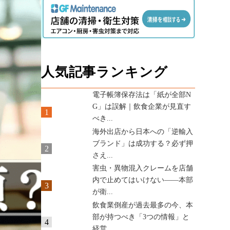
人気記事ランキング
電子帳簿保存法は「紙が全部N
G」は誤解｜飲食企業が見直す
1
べき...
海外出店から日本への「逆輸入
ブランド」は成功する？必ず押
2
さえ...
害虫・異物混入クレームを店舗
内で止めてはいけない——本部
3
が衛...
飲食業倒産が過去最多の今、本
部が持つべき「3つの情報」と
4
経営...