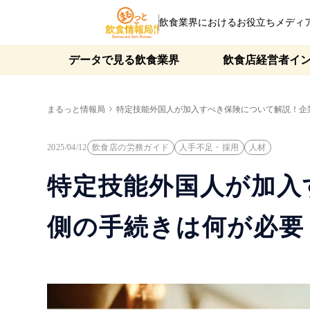
飲食業界におけるお役立ちメディ
データで見る飲食業界
飲食店経営者イ
まるっと情報局
特定技能外国人が加入すべき保険について解説！企業側
2025/04/12
飲食店の労務ガイド
人手不足・採用
人材
特定技能外国人が加入
側の手続きは何が必要