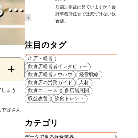
店舗別損益は見ていますか？会
計事務所任せでは気づけない飲
5
食店...
注目のタグ
出店・経営
飲食店経営者インタビュー
飲食店経営ノウハウ
経営戦略
飲食店の労務ガイド
人材
でしょう
飲食ニュース
多店舗展開
収益改善
飲食トレンド
れで皆さん
カテゴリ
データで見る飲食業界