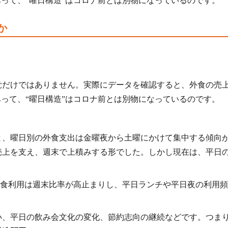
あって、“曜日構造”はコロナ前とは別物になっているのです。
か
覚だけではありません。実際にデータを確認すると、外食の売
あって、“曜日構造”はコロナ前とは別物になっているのです。
と、曜日別の外食支出は金曜夜から土曜にかけて集中する傾向
売上を支え、週末で上積みする形でした。しかし現在は、平日
食利用は週末比率が高止まりし、平日ランチや平日夜の利用頻
小、平日の飲み会文化の変化、節約志向の継続などです。つま