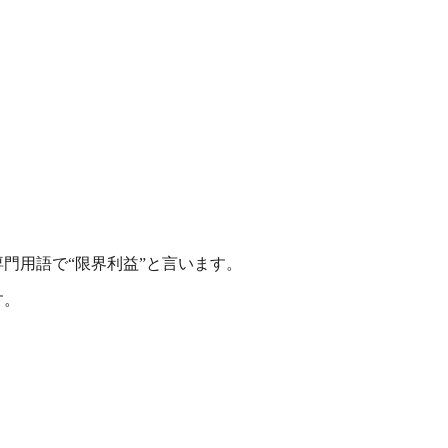
門用語で“限界利益”と言います。
す。