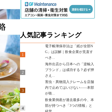
人気記事ランキング
電子帳簿保存法は「紙が全部N
G」は誤解｜飲食企業が見直す
1
べき...
海外出店から日本への「逆輸入
ブランド」は成功する？必ず押
2
さえ...
害虫・異物混入クレームを店舗
内で止めてはいけない——本部
3
が衛...
飲食業倒産が過去最多の今、本
部が持つべき「3つの情報」と
4
経営...