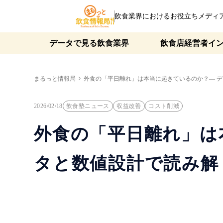
飲食業界におけるお役立ちメディ
データで見る飲食業界
飲食店経営者イ
まるっと情報局
外食の「平日離れ」は本当に起きているのか？― デー
2026/02/18
飲食塾ニュース
収益改善
コスト削減
外食の「平日離れ」は
タと数値設計で読み解