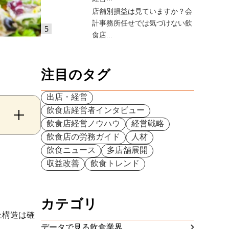
店舗別損益は見ていますか？会
計事務所任せでは気づけない飲
5
食店...
注目のタグ
出店・経営
飲食店経営者インタビュー
飲食店経営ノウハウ
経営戦略
飲食店の労務ガイド
人材
飲食ニュース
多店舗展開
収益改善
飲食トレンド
カテゴリ
上構造は確
データで見る飲食業界