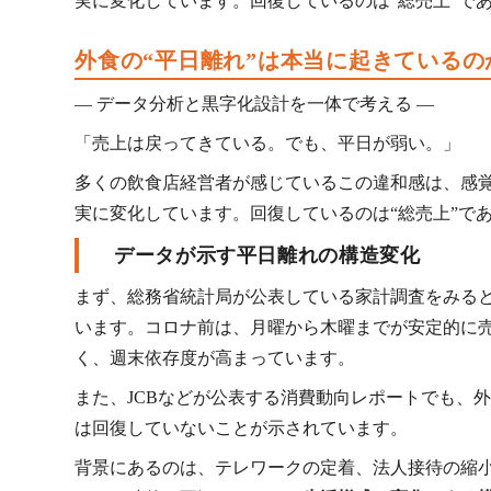
実に変化しています。回復しているのは“総売上”で
外食の“平日離れ”は本当に起きているの
― データ分析と黒字化設計を一体で考える ―
「売上は戻ってきている。でも、平日が弱い。」
多くの飲食店経営者が感じているこの違和感は、感
実に変化しています。回復しているのは“総売上”で
データが示す平日離れの構造変化
まず、
総務省統計局
が公表している家計調査をみる
います。コロナ前は、月曜から木曜までが安定的に
く、週末依存度が高まっています。
また、
JCB
などが公表する消費動向レポートでも、外
は回復していないことが示されています。
背景にあるのは、テレワークの定着、法人接待の縮