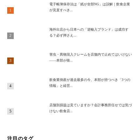
電子帳簿保存法は「紙が全部NG」は誤解｜飲食企業
1
が見直すべき...
海外出店から日本への「逆輸入ブランド」は成功す
2
る？必ず押さえ...
害虫・異物混入クレームを店舗内で止めてはいけない
3
——本部が衛...
飲食業倒産が過去最多の今、本部が持つべき「3つの
4
情報」と経営...
店舗別損益は見ていますか？会計事務所任せでは気づ
5
けない飲食店...
注目のタグ