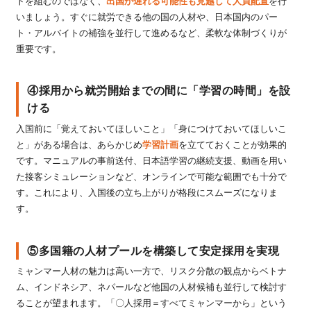
トを組むのではなく、
出国が遅れる可能性も見越して人員配置
を行
いましょう。すぐに就労できる他の国の人材や、日本国内のパー
ト・アルバイトの補強を並行して進めるなど、柔軟な体制づくりが
重要です。
④採用から就労開始までの間に「学習の時間」を設
ける
入国前に「覚えておいてほしいこと」「身につけておいてほしいこ
と」がある場合は、あらかじめ
学習計画
を立てておくことが効果的
です。マニュアルの事前送付、日本語学習の継続支援、動画を用い
た接客シミュレーションなど、オンラインで可能な範囲でも十分で
す。これにより、入国後の立ち上がりが格段にスムーズになりま
す。
⑤多国籍の人材プールを構築して安定採用を実現
ミャンマー人材の魅力は高い一方で、リスク分散の観点からベトナ
ム、インドネシア、ネパールなど他国の人材候補も並行して検討す
ることが望まれます。「〇人採用＝すべてミャンマーから」という