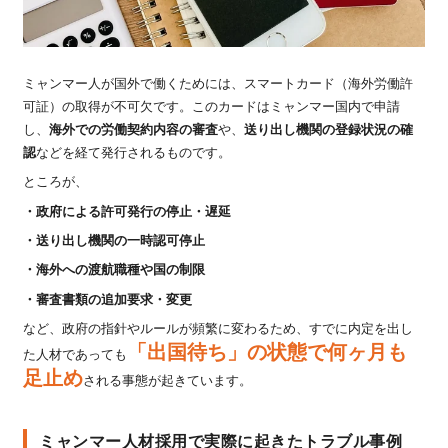
ミャンマー人が国外で働くためには、スマートカード（海外労働許
可証）の取得が不可欠です。このカードはミャンマー国内で申請
し、
海外での労働契約内容の審査
や、
送り出し機関の登録状況の確
認
などを経て発行されるものです。
ところが、
・政府による許可発行の停止・遅延
・送り出し機関の一時認可停止
・海外への渡航職種や国の制限
・審査書類の追加要求・変更
など、政府の指針やルールが頻繁に変わるため、すでに内定を出し
「出国待ち」の状態で何ヶ月も
た人材であっても
足止め
される事態が起きています。
ミャンマー人材採用で実際に起きたトラブル事例