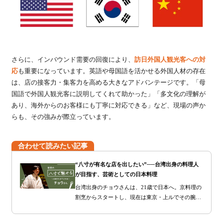
さらに、インバウンド需要の回復により、
訪日外国人観光客への対
応
も重要になっています。英語や母国語を活かせる外国人材の存在
は、店の接客力・集客力を高める大きなアドバンテージです。「母
国語で外国人観光客に説明してくれて助かった」「多文化の理解が
あり、海外からのお客様にも丁寧に対応できる」など、現場の声か
らも、その強みが際立っています。
合わせて読みたい記事
“八寸が有名な店を出したい”──台湾出身の料理人
が目指す、芸術としての日本料理
台湾出身のチョウさんは、21歳で日本へ。京料理の
割烹からスタートし、現在は東京・上ルでその腕を
振るっています。八寸の美しさに惚れ込み、名店を
訪れては研究を重ねる日々。今回は、そんなチョウ