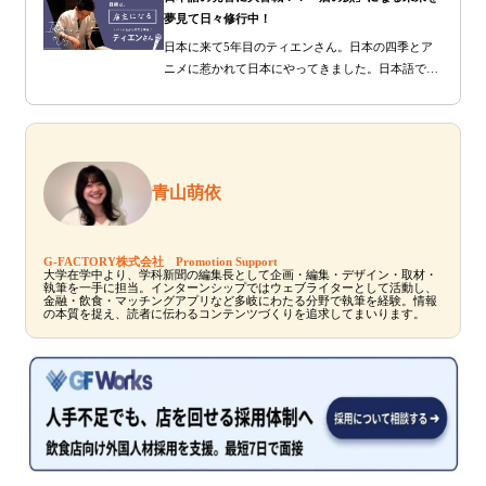
夢見て日々修行中！
日本に来て5年目のティエンさん。日本の四季とア
ニメに惹かれて日本にやってきました。日本語で冗
談が言えるほど、ペラペラに話すティエンさんです
が、日本語の発音には大変苦労したそうです。ティ
エンさんがどんな人物なのか、このインタビューで
明らかにしていきます！
青山萌依
G-FACTORY株式会社 Promotion Support
大学在学中より、学科新聞の編集長として企画・編集・デザイン・取材・
執筆を一手に担当。インターンシップではウェブライターとして活動し、
金融・飲食・マッチングアプリなど多岐にわたる分野で執筆を経験。情報
の本質を捉え、読者に伝わるコンテンツづくりを追求してまいります。