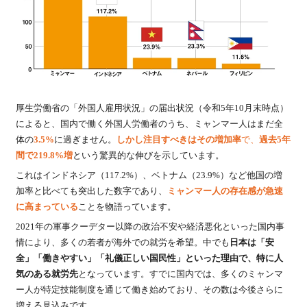
厚生労働省の「外国人雇用状況」の届出状況（令和5年10月末時点）
によると、国内で働く外国人労働者のうち、ミャンマー人はまだ全
体の
3.5%
に過ぎません。
しかし注目すべきはその増加率
で、
過去5年
間で219.8%増
という驚異的な伸びを示しています。
これはインドネシア（117.2%）、ベトナム（23.9%）など他国の増
加率と比べても突出した数字であり、
ミャンマー人の存在感が急速
に高まっている
ことを物語っています。
2021年の軍事クーデター以降の政治不安や経済悪化といった国内事
情により、多くの若者が海外での就労を希望。中でも
日本は「安
全」「働きやすい」「礼儀正しい国民性」といった理由で、特に人
気のある就労先
となっています。すでに国内では、多くのミャンマ
ー人が特定技能制度を通じて働き始めており、その数は今後さらに
増える見込みです。