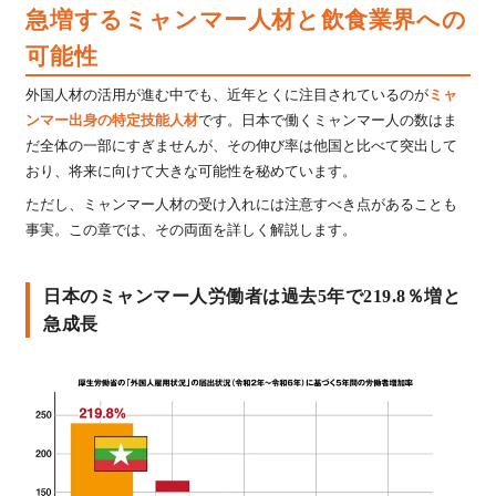
さんに日本に来たきっかけ、仕事のやりがい、将来
急増するミャンマー人材と飲食業界への
の夢について語っていただきました。
可能性
外国人材の活用が進む中でも、近年とくに注目されているのが
ミャ
ンマー出身の特定技能人材
です。日本で働くミャンマー人の数はま
だ全体の一部にすぎませんが、その伸び率は他国と比べて突出して
おり、将来に向けて大きな可能性を秘めています。
ただし、ミャンマー人材の受け入れには注意すべき点があることも
事実。この章では、その両面を詳しく解説します。
日本のミャンマー人労働者は過去5年で219.8％増と
急成長