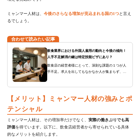
ミャンマー人材は、
今後のさらなる増加が見込まれる国の1つ
と言え
るでしょう。
合わせて読みたい記事
飲食業界における外国人雇用の動向と今後の傾向！
人手不足解消の鍵は特定技能ビザにあり？
飲食店の経営者様にとって、深刻な課題の１つが人
手不足。求人を出してもなかなか人が集まらず、既
存のスタッフに負担がかかり、サービスの質が低下
してしまう…。そんな悩みをお持ちの経営者様も多
いのではないでしょうか？
【メリット】ミャンマー人材の強みとポ
テンシャル
ミャンマー人材は、その増加率だけでなく、
実際の働きぶりでも高
評価
を得ています。以下に、飲食店経営者から寄せられている具体
的なメリットを紹介します。