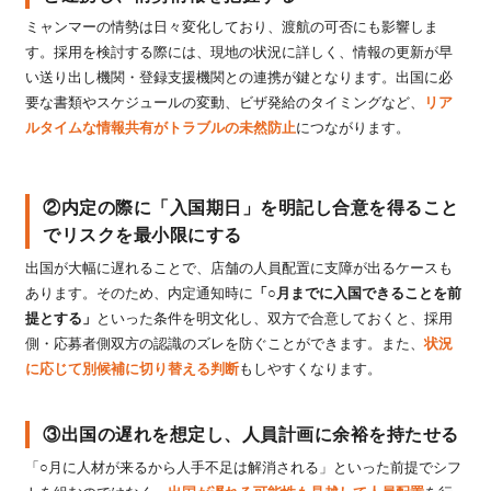
ミャンマーの情勢は日々変化しており、渡航の可否にも影響しま
す。採用を検討する際には、現地の状況に詳しく、情報の更新が早
い送り出し機関・登録支援機関との連携が鍵となります。出国に必
要な書類やスケジュールの変動、ビザ発給のタイミングなど、
リア
ルタイムな情報共有がトラブルの未然防止
につながります。
②内定の際に「入国期日」を明記し合意を得ること
でリスクを最小限にする
出国が大幅に遅れることで、店舗の人員配置に支障が出るケースも
あります。そのため、内定通知時に
「○月までに入国できることを前
提とする」
といった条件を明文化し、双方で合意しておくと、採用
側・応募者側双方の認識のズレを防ぐことができます。また、
状況
に応じて別候補に切り替える判断
もしやすくなります。
③出国の遅れを想定し、人員計画に余裕を持たせる
「○月に人材が来るから人手不足は解消される」といった前提でシフ