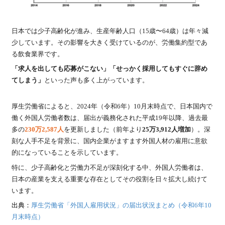
日本では少子高齢化が進み、生産年齢人口（15歳〜64歳）は年々減
少しています。その影響を大きく受けているのが、労働集約型であ
る飲食業界です。
「求人を出しても応募がこない」「せっかく採用してもすぐに辞め
てしまう」
といった声も多く上がっています。
厚生労働省によると、2024年（令和6年）10月末時点で、日本国内で
働く
外国人労働者数は、届出が義務化された平成19年以降、過去最
多の
230万2,587人
を更新しました
（前年より
25
万3,912人増加
）。深
刻な人手不足を背景に、国内企業がますます外国人材の雇用に意欲
的になっていることを示しています。
特に、少子高齢化と労働力不足が深刻化する中、外国人労働者は、
日本の産業を支える重要な存在としてその役割を日々拡大し続けて
います。
出典：
厚生労働省「外国人雇用状況」の届出状況まとめ（令和6年10
月末時点）