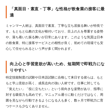
「真面目・素直・丁寧」な性格が飲食業の接客に最
適
ミャンマー人材は、真面目で素直、丁寧な立ち居振る舞いが特長で
す。もともと仏教の文化が根付いており、目上の人を尊重する姿勢
や、落ち着いた振る舞いが日常にあります。このような気質は日本
の飲食業、特に接客サービスとの相性が良く、初めての現場でも安
心して任せられるという声が多く聞かれます。
向上心と学習意欲が高いため、短期間で即戦力にな
りやすい
特定技能制度の試験や日本語試験に合格して来日する彼らは、もと
もと学ぶ意欲が高く、成長志向の強い人材です。仕事に対しても
「覚えたい」「役に立ちたい」という前向きな姿勢があり、指導に
対する吸収力も高めです。マニュアル通りに動くだけではなく、周
囲を見ながら行動できるようになる人も多く、数ヶ月で即戦力に育
つケースも少なくありません。