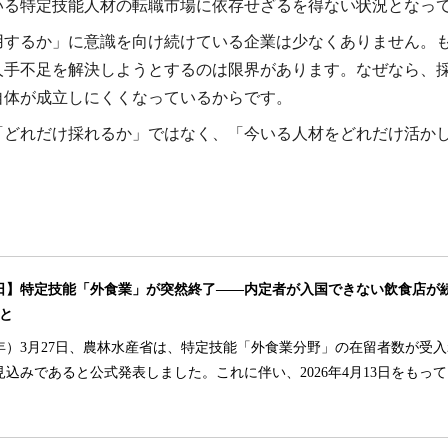
いる特定技能人材の転職市場に依存せざるを得ない状況となっ
用するか」に意識を向け続けている企業は少なくありません。
人手不足を解決しようとするのは限界があります。なぜなら、
自体が成立しにくくなっているからです。
「どれだけ採れるか」ではなく、「今いる人材をどれだけ活か
月13日】特定技能「外食業」が突然終了——内定者が入国できない飲食店が
と
和8年）3月27日、農林水産省は、特定技能「外食業分野」の在留者数が受
見込みであると公式発表しました。これに伴い、2026年4月13日をもっ
原則として「不許可・不交付」となります。これまで人手不足の救世主
、突如として終了したこの事態。飲食店にとって大ダメージとなるのは
らの採用、そして定着のカギを握るものは何か？ まるっと飲食情報局