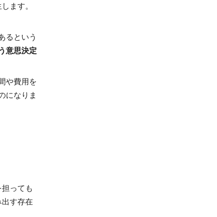
生します。
あるという
う意思決定
間や費用を
のになりま
を担っても
み出す存在