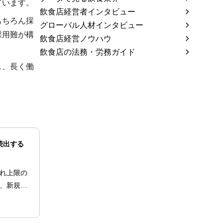
ています。
飲食店経営者インタビュー
もちろん採
グローバル人材インタビュー
採用難が構
飲食店経営ノウハウ
飲食店の法務・労務ガイド
し、長く働
続出する
入れ上限の
て、新規の
だった
避けられ
が徹底解説