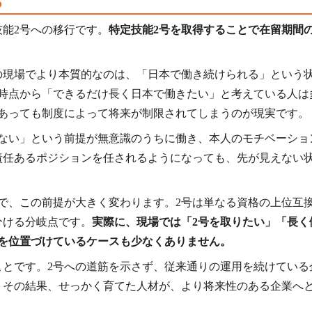
る
能2号への移行です。
特定技能2号を取得することで在留期間
の現場でより本質的なのは、「日本で働き続けられる」という
日時点から「できるだけ長く日本で働きたい」と考えている人は
があっても制度によって将来が制限されてしまうのが現実です。
らない」という前提が無意識のうちに働き、本人のモチベーショ
責任あるポジションを任されるようになっても、先が見えない
。
で、この前提が大きく変わります。2号は単なる資格の上位互
分ける分岐点です。
実際に、現場では「2号を取りたい」「長く
を位置づけているケースも少なくありません。
ことです。2号への道筋を示さず、従来通りの運用を続けている
。その結果、せっかく育てた人材が、より将来性のある企業へ