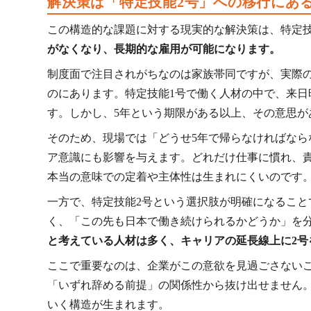
解決策は「特定技能2号」への移行にあ
この構造的な課題に対する現実的な解決策は、特定技
がなくなり、長期的な雇用が可能になります。
制度面で注目されがちなのは家族帯同ですが、実際
のにあります。特定技能1号で働く人材の中で、来
す。しかし、5年という期限がある以上、その意思
そのため、現場では「どうせ5年で帰らなければな
ア意識にも影響を与えます。どれだけ仕事に慣れ、
本当の意味での定着や主体性は生まれにくいのです
一方で、特定技能2号という選択肢が明確になること
く、「この先も日本で働き続けられるかどうか」を
と考えている人材は多く、キャリアの延長線上に2号
ここで重要なのは、企業がこの意欲を見過ごさない
「いずれ辞める前提」の関係性から抜け出せません
いく構造が生まれます。