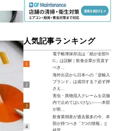
人気記事ランキング
電子帳簿保存法は「紙が全部N
G」は誤解｜飲食企業が見直す
1
べき...
海外出店から日本への「逆輸入
ブランド」は成功する？必ず押
2
さえ...
害虫・異物混入クレームを店舗
内で止めてはいけない——本部
3
が衛...
飲食業倒産が過去最多の今、本
部が持つべき「3つの情報」と
4
経営...