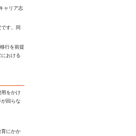
キャリア志
定です。同
の移行を前提
営における
費用をかけ
手が回らな
教育にかか