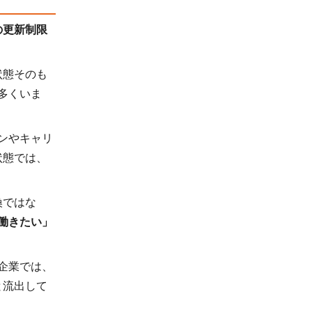
の更新制限
状態そのも
多くいま
ンやキャリ
状態では、
換ではな
働きたい」
企業では、
と流出して