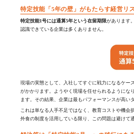
します。
特定技能「5年の壁」がもたらす経営リ
特定技能1号には通算5年という在留期限
があります
認識できている企業は多くありません。
現場の実態として、入社してすぐに戦力になるケー
がかかります。ようやく現場を任せられるようにな
ます。その結果、企業は最もパフォーマンスが高い
これは単なる人手不足ではなく、教育コストや機会
外食の制度を活用している限り、この問題は避けて