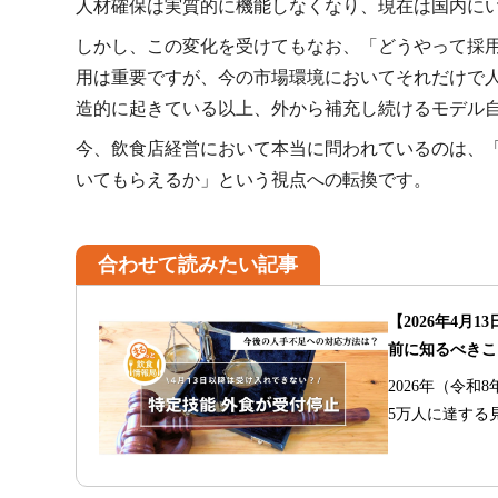
人材確保は実質的に機能しなくなり、現在は国内に
しかし、この変化を受けてもなお、「どうやって採
用は重要ですが、今の市場環境においてそれだけで
造的に起きている以上、外から補充し続けるモデル
今、飲食店経営において本当に問われているのは、
いてもらえるか」という視点への転換です。
合わせて読みたい記事
【2026年4
前に知るべきこ
2026年（令
5万人に達する
在留資格申請は
「特定技能」が
ません。これか