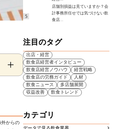
店舗別損益は見ていますか？会
計事務所任せでは気づけない飲
5
食店...
注目のタグ
出店・経営
飲食店経営者インタビュー
飲食店経営ノウハウ
経営戦略
飲食店の労務ガイド
人材
飲食ニュース
多店舗展開
収益改善
飲食トレンド
カテゴリ
海外からの
データで見る飲食業界