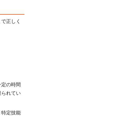
まで正しく
一定の時間
限られてい
。特定技能