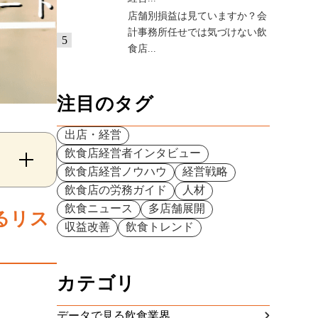
店舗別損益は見ていますか？会
計事務所任せでは気づけない飲
5
食店...
注目のタグ
出店・経営
飲食店経営者インタビュー
飲食店経営ノウハウ
経営戦略
飲食店の労務ガイド
人材
飲食ニュース
多店舗展開
るリス
収益改善
飲食トレンド
カテゴリ
データで見る飲食業界