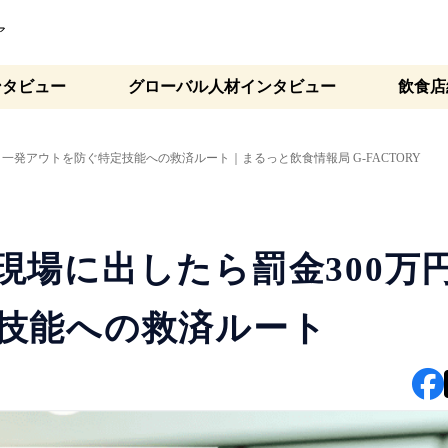
ア
ンタビュー
グローバル人材インタビュー
飲食店
一発アウトを防ぐ特定技能への救済ルート｜まるっと飲食情報局 G-FACTORY
現場に出したら罰金300万
技能への救済ルート