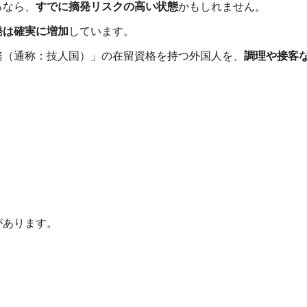
るなら、
すでに摘発リスクの高い状態
かもしれません。
発は確実に増加
しています。
務（通称：技人国）」の在留資格を持つ外国人を、
調理や接客
があります。