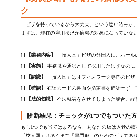
ク
「ビザを持っているから大丈夫」という思い込みが
まずは、現在の雇用状況が摘発の対象になっていな
[ ]
【業務内容】
「技人国」ビザの外国人に、ホール
[ ]
【実態】
事務職や通訳として採用したはずなのに
[ ]
【認識】
「技人国」はオフィスワーク専門のビザ
[ ]
【確認】
在留カードの裏面や指定書を確認せず、
[ ]
【法的知識】
不法就労をさせてしまった場合、経
診断結果：チェックが1つでもついた
もし1つでも当てはまるなら、あなたの店は入管の摘
「技人国」はあくまで「専門職」のためのビザであ