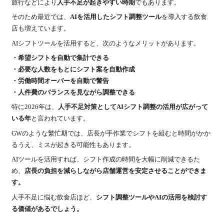
旅行などにより
人手不足が起きやすい時期
でもあります。
そのため最近では、
AIを活用したシフト調整ツール
を導入する飲食
店も増えています。
AIシフトツールを活用すると、次のようなメリットがあります。
・希望シフトを自動で集計できる
・必要な人数をもとにシフト案を自動作成
・労働時間オーバーを自動で警告
・人件費のバランスを見ながら調整できる
特に2026年は、
人手不足対策としてAIシフト調整の活用が広がって
いる年
と言われています。
GWのような繁忙期では、店長が手作業でシフトを組むと時間がかか
るうえ、ミスが起きる可能性もあります。
AIツールを活用すれば、シフト作成の時間を大幅に削減できるた
め、
店長の負担を減らしながら店舗運営を安定させることができま
す。
人手不足に悩む飲食店ほど、
シフト調整ツールやAIの活用を検討す
る価値があるでしょう。