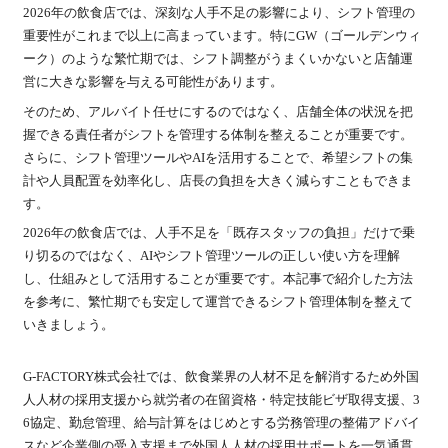
2026年の飲食店では、深刻な人手不足の影響により、シフト管理の
重要性がこれまで以上に高まっています。特にGW（ゴールデンウィ
ーク）のような繁忙期では、シフト調整がうまくいかないと店舗運
営に大きな影響を与える可能性があります。
そのため、アルバイト任せにするのではなく、店舗全体の状況を把
握できる責任者がシフトを管理する体制を整えることが重要です。
さらに、シフト管理ツールやAIを活用することで、希望シフトの集
計や人員配置を効率化し、店長の負担を大きく減らすこともできま
す。
2026年の飲食店では、人手不足を「既存スタッフの負担」だけで乗
り切るのではなく、AIやシフト管理ツールの正しい使い方を理解
し、仕組みとして活用することが重要です。本記事で紹介した方法
を参考に、繁忙期でも安定して運営できるシフト管理体制を整えて
いきましょう。
G-FACTORY株式会社では、飲食業界の人材不足を解消するため外国
人人材の採用支援から就労者の在留資格・特定技能ビザ取得支援、3
6協定、勤怠管理、給与計算をはじめとする労務管理の整備アドバイ
スなど企業側の受入支援まで外国人人材の採用サポートを一気通貫