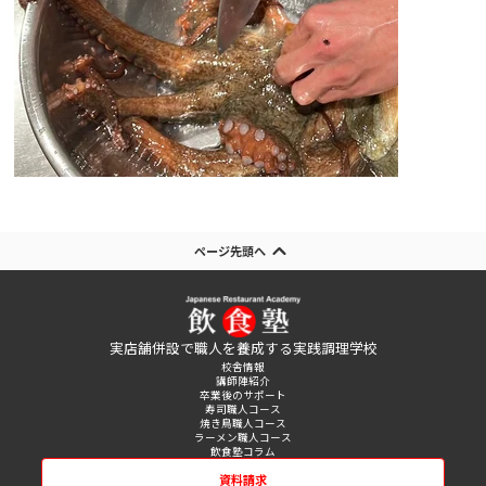
ページ先頭へ
実店舗併設で職人を養成する実践調理学校
校舎情報
講師陣紹介
卒業後のサポート
寿司職人コース
焼き鳥職人コース
ラーメン職人コース
飲食塾コラム
資料請求